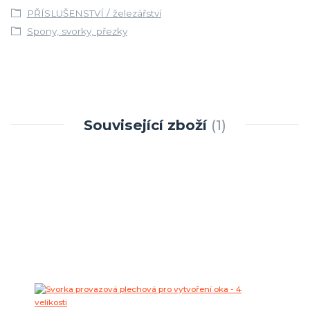
PŘÍSLUŠENSTVÍ / železářství
Spony, svorky, přezky
Související zboží
1