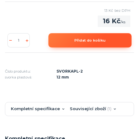
13 Kč
bez DPH
16 Kč
/
ks
Přidat do košíku
Číslo produktu:
SVORKAPL-2
svorka plastová:
12 mm
Kompletní specifikace
Související zboží
1
Kompletní specifikace