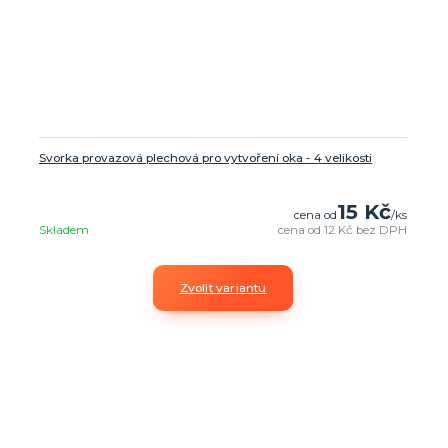
Svorka provazová plechová pro vytvoření oka - 4 velikosti
15 Kč
cena od
/
ks
Skladem
cena od
12 Kč
bez DPH
Zvolit variantu