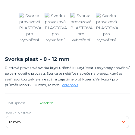
Svorka plast - 8 - 12 mm
Plastová provazová svorka krycí určená k ukrytí sváru polypropylenového /
polyamidového provazu. Svorka se nejdříve navleče na provaz, který se
svaří, svorkou zakryjeme svár a zajistíme protikusem. Velikosti / pro
průměr lana: 8 - 10 mm, 12 mm
celý popis
Dostupnost
Skladem
svorka plastová