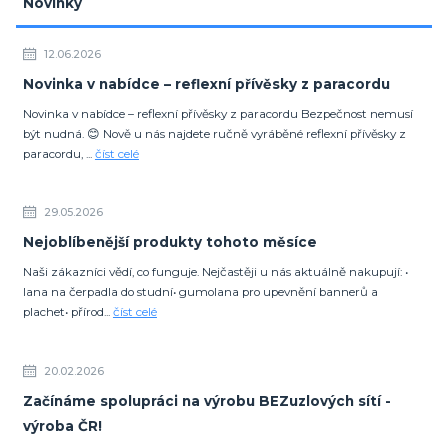
Novinky
12.06.2026
Novinka v nabídce – reflexní přívěsky z paracordu
Novinka v nabídce – reflexní přívěsky z paracordu Bezpečnost nemusí
být nudná. 😊 Nově u nás najdete ručně vyráběné reflexní přívěsky z
paracordu, ...
číst celé
29.05.2026
Nejoblíbenější produkty tohoto měsíce
Naši zákazníci vědí, co funguje. Nejčastěji u nás aktuálně nakupují: •
lana na čerpadla do studní• gumolana pro upevnění bannerů a
plachet• přírod...
číst celé
20.02.2026
Začínáme spolupráci na výrobu BEZuzlových sítí -
výroba ČR!