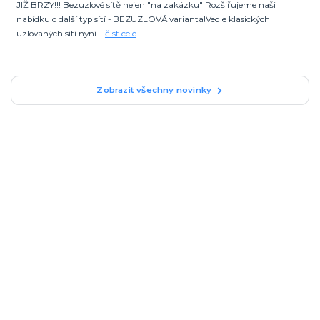
JIŽ BRZY!!! Bezuzlové sítě nejen "na zakázku" Rozšiřujeme naši
nabídku o další typ sítí - BEZUZLOVÁ varianta!Vedle klasických
uzlovaných sítí nyní ...
číst celé
Zobrazit všechny novinky