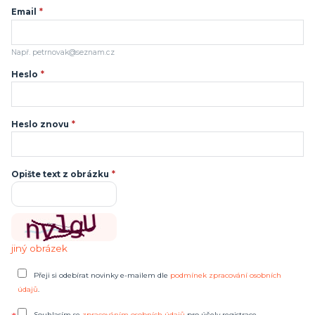
Email
*
Např. petrnovak@seznam.cz
Heslo
*
Heslo znovu
*
Opište text z obrázku
*
jiný obrázek
Přeji si odebírat novinky e-mailem dle
podmínek zpracování osobních
údajů
.
Souhlasím se
zpracováním osobních údajů
pro účely registrace.