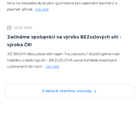
lana na čerpadla do studní• gumolana pro upevnění bannerů a
plachet• přírod...
číst celé
20.02.2026
Začínáme spolupráci na výrobu BEZuzlových sítí -
výroba ČR!
JIŽ BRZY!!! Bezuzlové sítě nejen "na zakázku" Rozšiřujeme naši
nabídku o další typ sítí - BEZUZLOVÁ varianta!Vedle klasických
uzlovaných sítí nyní ...
číst celé
Zobrazit všechny novinky