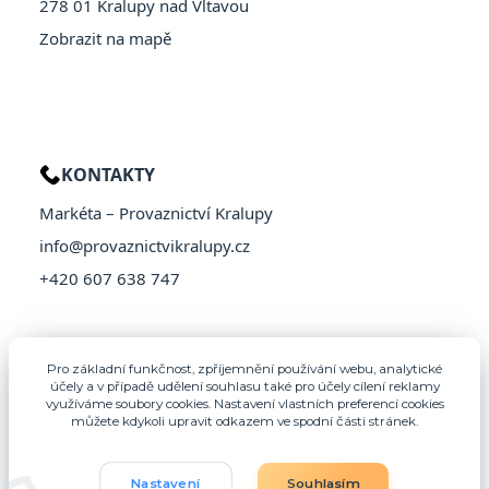
278 01 Kralupy nad Vltavou
Zobrazit na mapě
KONTAKTY
Markéta – Provaznictví Kralupy
info@provaznictvikralupy.cz
+420 607 638 747
Pro základní funkčnost, zpříjemnění používání webu, analytické
účely a v případě udělení souhlasu také pro účely cílení reklamy
využíváme soubory cookies. Nastavení vlastních preferencí cookies
můžete kdykoli upravit odkazem ve spodní části stránek.
Nastavení
Souhlasím
© 2026 Provaznictví Kralupy – Všechna práva vyhrazena