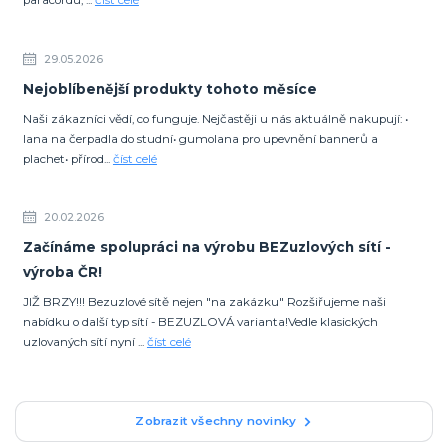
paracordu, ...
číst celé
29.05.2026
Nejoblíbenější produkty tohoto měsíce
Naši zákazníci vědí, co funguje. Nejčastěji u nás aktuálně nakupují: •
lana na čerpadla do studní• gumolana pro upevnění bannerů a
plachet• přírod...
číst celé
20.02.2026
Začínáme spolupráci na výrobu BEZuzlových sítí -
výroba ČR!
JIŽ BRZY!!! Bezuzlové sítě nejen "na zakázku" Rozšiřujeme naši
nabídku o další typ sítí - BEZUZLOVÁ varianta!Vedle klasických
uzlovaných sítí nyní ...
číst celé
Zobrazit všechny novinky