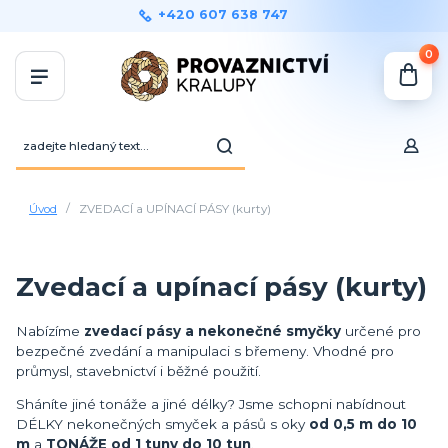
+420 607 638 747
0
Úvod
ZVEDACÍ a UPÍNACÍ PÁSY (kurty)
Zvedací a upínací pásy (kurty)
Nabízíme
zvedací pásy a nekonečné smyčky
určené pro
bezpečné zvedání a manipulaci s břemeny. Vhodné pro
průmysl, stavebnictví i běžné použití.
Sháníte jiné tonáže a jiné délky? Jsme schopni nabídnout
DÉLKY nekonečných smyček a pásů s oky
od 0,5 m do 10
m
a
TONÁŽE od 1 tuny do 10 tun
.