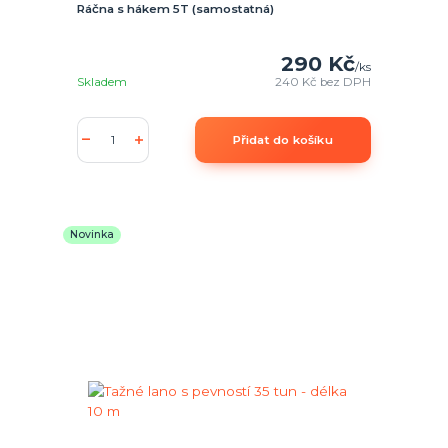
Ráčna s hákem 5T (samostatná)
290 Kč
/
ks
Skladem
240 Kč
bez DPH
Přidat do košíku
Novinka