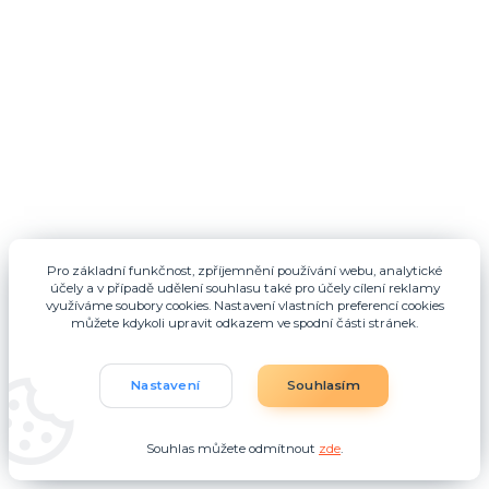
Pro základní funkčnost, zpříjemnění používání webu, analytické
účely a v případě udělení souhlasu také pro účely cílení reklamy
využíváme soubory cookies. Nastavení vlastních preferencí cookies
můžete kdykoli upravit odkazem ve spodní části stránek.
OTEVÍRACÍ DOBA OBCHODU
Pondělí – zavřeno
Nastavení
Souhlasím
Úterý – Pátek: 09:00 – 16:00
Pokud Vám otevírací doba nevyhovuje, neváhejte mne
Souhlas můžete odmítnout
zde
.
kontaktovat.