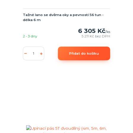
Tažné lano se dvěma oky a pevností 56 tun -
délka 6 m
6 305 Kč
/
ks
2 - 3 dny
5 211 Kč
bez DPH
Přidat do košíku