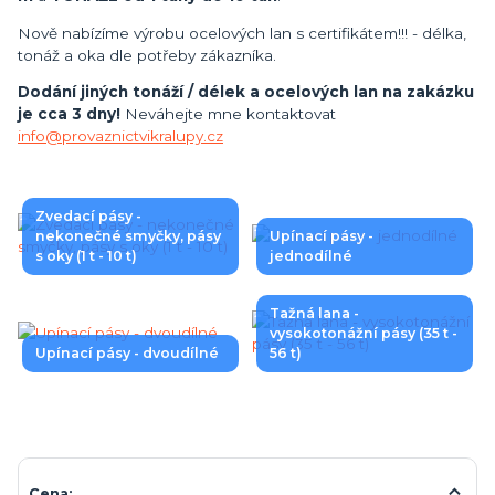
Nově nabízíme výrobu ocelových lan s certifikátem!!! - délka,
tonáž a oka dle potřeby zákazníka.
Dodání jiných tonáží / délek a ocelových lan na zakázku
je cca 3 dny!
Neváhejte mne kontaktovat
info@provaznictvikralupy.cz
Zvedací pásy -
nekonečné smyčky, pásy
Upínací pásy -
s oky (1 t - 10 t)
jednodílné
Tažná lana -
vysokotonážní pásy (35 t -
Upínací pásy - dvoudílné
56 t)
Cena: