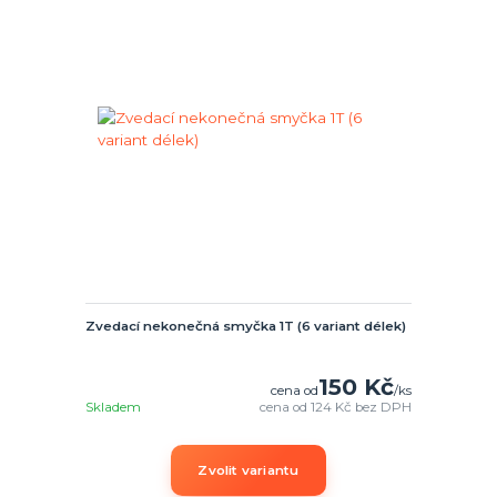
Zvedací nekonečná smyčka 1T (6 variant délek)
150 Kč
cena od
/
ks
Skladem
cena od
124 Kč
bez DPH
Zvolit variantu