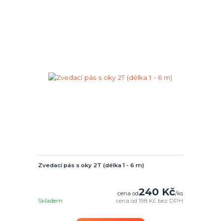
Zvedací pás s oky 2T (délka 1 - 6 m)
240 Kč
cena od
/
ks
Skladem
cena od
198 Kč
bez DPH