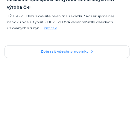
výroba ČR!
JIŽ BRZY!!! Bezuzlové sítě nejen "na zakázku" Rozšiřujeme naši
nabídku o další typ sítí - BEZUZLOVÁ varianta!Vedle klasických
uzlovaných sítí nyní ...
číst celé
Zobrazit všechny novinky