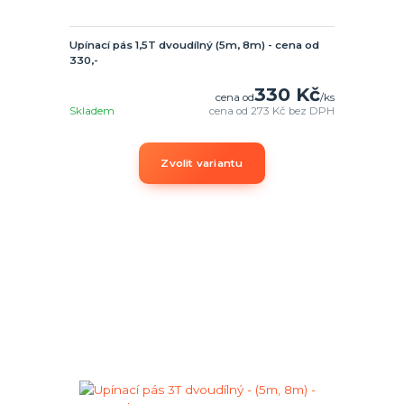
Upínací pás 1,5T dvoudílný (5m, 8m) - cena od
330,-
330 Kč
cena od
/
ks
Skladem
cena od
273 Kč
bez DPH
Zvolit variantu