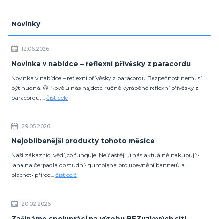
Novinky
12.06.2026
Novinka v nabídce – reflexní přívěsky z paracordu
Novinka v nabídce – reflexní přívěsky z paracordu Bezpečnost nemusí
být nudná. 😊 Nově u nás najdete ručně vyráběné reflexní přívěsky z
paracordu, ...
číst celé
29.05.2026
Nejoblíbenější produkty tohoto měsíce
Naši zákazníci vědí, co funguje. Nejčastěji u nás aktuálně nakupují: •
lana na čerpadla do studní• gumolana pro upevnění bannerů a
plachet• přírod...
číst celé
20.02.2026
Začínáme spolupráci na výrobu BEZuzlových sítí -