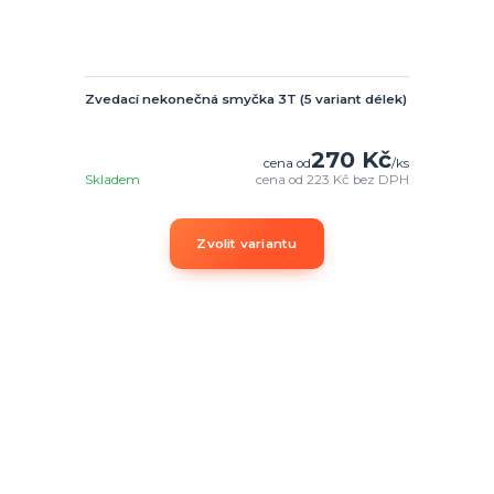
Zvedací nekonečná smyčka 3T (5 variant délek)
270 Kč
cena od
/
ks
Skladem
cena od
223 Kč
bez DPH
Zvolit variantu