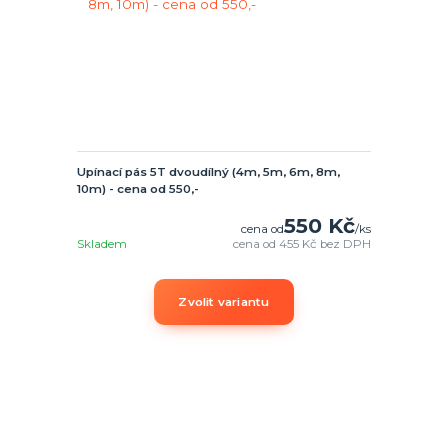
Upínací pás 5T dvoudílný (4m, 5m, 6m, 8m,
10m) - cena od 550,-
550 Kč
cena od
/
ks
Skladem
cena od
455 Kč
bez DPH
Zvolit variantu