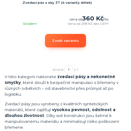
Zvedací pás s oky 3T (4 varianty délek)
360 Kč
cena od
/
ks
Skladem
cena od
298 Kč
bez DPH
Zvolit variantu
strana
z 1
V této kategorii naleznete
zvedací pásy a nekonečné
smyčky
, které slouží k bezpečné manipulaci s břemeny v
různých odvětvích – od stavebnictví přes průmysl až po
logistiku.
Zvedací pásy jsou vyrobeny z kvalitních syntetických
materiálů, které zajišťují
vysokou pevnost, odolnost a
dlouhou životnost
. Díky své konstrukci jsou šetrné k
manipulovanému materiálu a minimalizují riziko poškození
břemene.