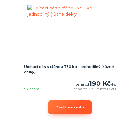
Upínací pás s ráčnou 750 kg – jednodílný (různé
délky)
190 Kč
cena od
/
ks
Skladem
cena od
157 Kč
bez DPH
Zvolit variantu