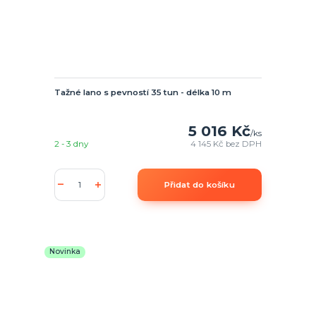
Tažné lano s pevností 35 tun - délka 10 m
5 016 Kč
/
ks
2 - 3 dny
4 145 Kč
bez DPH
Přidat do košíku
Novinka