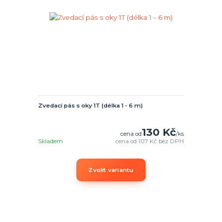
Zvedací pás s oky 1T (délka 1 - 6 m)
130 Kč
cena od
/
ks
Skladem
cena od
107 Kč
bez DPH
Zvolit variantu