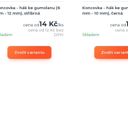
ncovka - hák ke gumolanu (6
Koncovka - hák ke gu
 - 12 mm), stříbrná
mm - 10 mm), černá
14 Kč
cena od
/
ks
cena od
cena od
12 Kč
bez
cena 
kladem
DPH
Skladem
Zvolit variantu
Zvolit varian