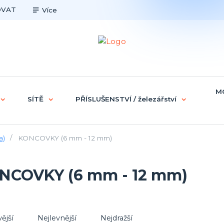
OVAT
Více
M
SÍTĚ
PŘÍSLUŠENSTVÍ / železářství
a)
KONCOVKY (6 mm - 12 mm)
NCOVKY (6 mm - 12 mm)
ější
Nejlevnější
Nejdražší