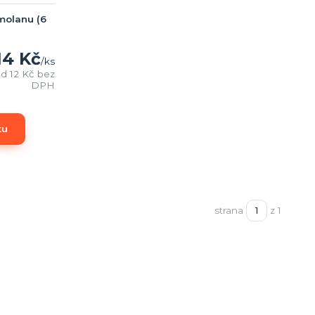
molanu (6
14 Kč
/
ks
od
12 Kč
bez
DPH
tu
strana
z 1