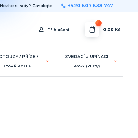
+420 607 638 747
Nevíte si rady? Zavolejte.
0
0,00 Kč
Přihlášení
OTOUZY / PŘÍZE /
ZVEDACÍ a UPÍNACÍ
Jutové PYTLE
PÁSY (kurty)