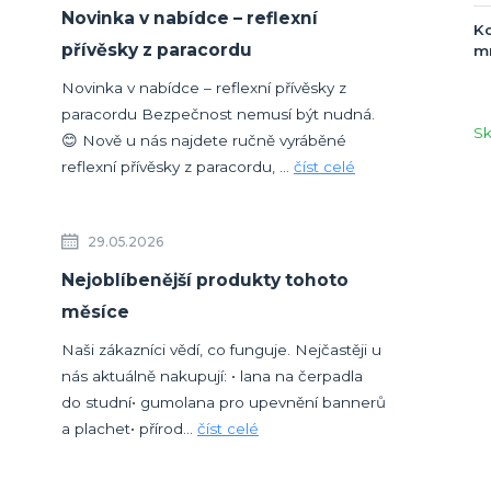
Novinka v nabídce – reflexní
Ko
přívěsky z paracordu
mm
Novinka v nabídce – reflexní přívěsky z
paracordu Bezpečnost nemusí být nudná.
S
😊 Nově u nás najdete ručně vyráběné
reflexní přívěsky z paracordu, ...
číst celé
29.05.2026
Nejoblíbenější produkty tohoto
měsíce
Naši zákazníci vědí, co funguje. Nejčastěji u
nás aktuálně nakupují: • lana na čerpadla
do studní• gumolana pro upevnění bannerů
a plachet• přírod...
číst celé