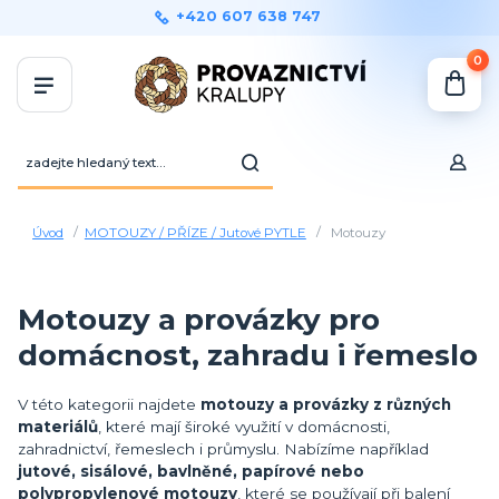
+420 607 638 747
0
Úvod
MOTOUZY / PŘÍZE / Jutové PYTLE
Motouzy
Motouzy a provázky pro
domácnost, zahradu i řemeslo
V této kategorii najdete
motouzy a provázky z různých
materiálů
, které mají široké využití v domácnosti,
zahradnictví, řemeslech i průmyslu. Nabízíme například
jutové, sisálové, bavlněné, papírové nebo
polypropylenové motouzy
, které se používají při balení