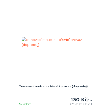
Temovací motouz – těsnící provaz (doprodej)
130 Kč
/
m
Skladem
107 Kč
bez DPH