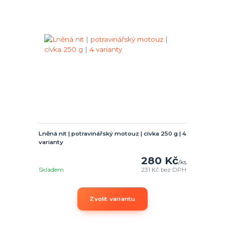
Lněná nit | potravinářský motouz | cívka 250 g | 4
varianty
280 Kč
/
ks
Skladem
231 Kč
bez DPH
Zvolit variantu