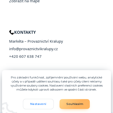
Zobrazit na mapě
KONTAKTY
Markéta – Provaznictví Kralupy
info@provaznictvikralupy.cz
+420 607 638 747
Pro základní funkčnost, zpříjemnění používání webu, analytické
účely a v případě udělení souhlasu také pro účely cílení reklamy
využíváme soubory cookies. Nastavení vlastních preferencí cookies
můžete kdykoli upravit odkazem ve spodní části stránek.
Nastavení
Souhlasím
© 2026 Provaznictví Kralupy – Všechna práva vyhrazena