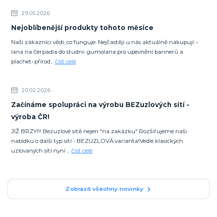
29.05.2026
Nejoblíbenější produkty tohoto měsíce
Naši zákazníci vědí, co funguje. Nejčastěji u nás aktuálně nakupují: •
lana na čerpadla do studní• gumolana pro upevnění bannerů a
plachet• přírod...
číst celé
20.02.2026
Začínáme spolupráci na výrobu BEZuzlových sítí -
výroba ČR!
JIŽ BRZY!!! Bezuzlové sítě nejen "na zakázku" Rozšiřujeme naši
nabídku o další typ sítí - BEZUZLOVÁ varianta!Vedle klasických
uzlovaných sítí nyní ...
číst celé
Zobrazit všechny novinky