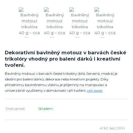
Dekorativní bavlněný motouz v barvách české
trikolóry vhodný pro balení dárků i kreativní
tvoření.
Bavlněný motouz v barvách české trikolóry (bílá, červená, modrá) je
ideální pro balení dárků, dekorace nebo kreativní projekty. Díky
přírodnímu bavlněnému vláknu je příjemný na manipulaci a
univerzálně využitelný v domácnosti i při tvoření.
celý popis
Dostupnost
Skladem
41 Kč
bez DPH