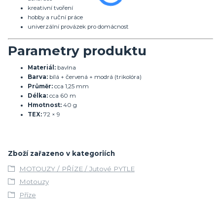
kreativní tvoření
hobby a ruční práce
univerzální provázek pro domácnost
Parametry produktu
Materiál:
bavlna
Barva:
bílá + červená + modrá (trikolóra)
Průměr:
cca 1,25 mm
Délka:
cca 60 m
Hmotnost:
40 g
TEX:
72 × 9
Zboží zařazeno v kategoriích
MOTOUZY / PŘÍZE / Jutové PYTLE
Motouzy
Příze