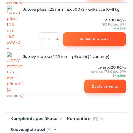
Jutová příze 1,25 mm TEX 500×2 – cívka cca 10–11 kg
2 300 Kč
/
ks
1 901 Kč
bez DPH
Skladem
Přidat do košíku
Jutový motouz 1,25 mm – přírodní (4 varianty)
cena od
20 Kč
/
ks
cena od
17 Kč
bez DPH
Skladem
Zvolit variantu
Kompletní specifikace
Komentáře
0
Související zboží
4