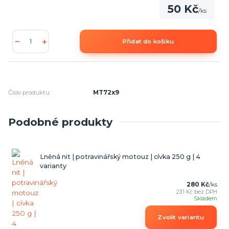
50 Kč
/
ks
Přidat do košíku
Číslo produktu:
MT72x9
Podobné produkty
Lněná nit | potravinářský motouz | cívka 250 g | 4
varianty
280 Kč
/
ks
231 Kč
bez DPH
Skladem
Zvolit variantu