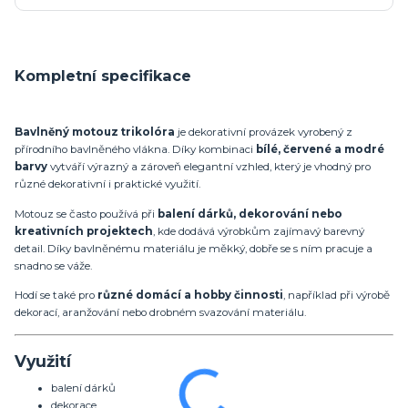
Kompletní specifikace
Bavlněný motouz trikolóra
je dekorativní provázek vyrobený z
přírodního bavlněného vlákna. Díky kombinaci
bílé, červené a modré
barvy
vytváří výrazný a zároveň elegantní vzhled, který je vhodný pro
různé dekorativní i praktické využití.
Motouz se často používá při
balení dárků, dekorování nebo
kreativních projektech
, kde dodává výrobkům zajímavý barevný
detail. Díky bavlněnému materiálu je měkký, dobře se s ním pracuje a
snadno se váže.
Hodí se také pro
různé domácí a hobby činnosti
, například při výrobě
dekorací, aranžování nebo drobném svazování materiálu.
Využití
balení dárků
dekorace