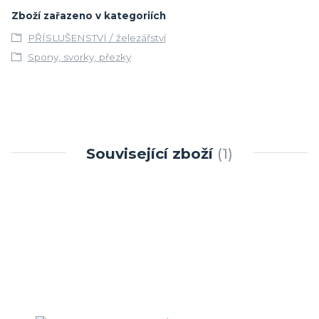
Zboží zařazeno v kategoriích
PŘÍSLUŠENSTVÍ / železářství
Spony, svorky, přezky
Související zboží
1