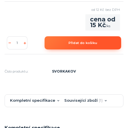
od
12 Kč
bez DPH
cena od
15 Kč
/
ks
Přidat do košíku
Číslo produktu:
SVORKAKOV
Kompletní specifikace
Související zboží
1
Kompletní specifikace