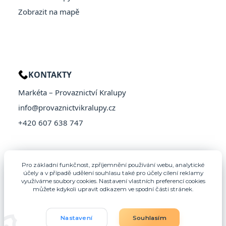
Zobrazit na mapě
KONTAKTY
Markéta – Provaznictví Kralupy
info@provaznictvikralupy.cz
+420 607 638 747
Pro základní funkčnost, zpříjemnění používání webu, analytické
účely a v případě udělení souhlasu také pro účely cílení reklamy
využíváme soubory cookies. Nastavení vlastních preferencí cookies
můžete kdykoli upravit odkazem ve spodní části stránek.
Nastavení
Souhlasím
© 2026 Provaznictví Kralupy – Všechna práva vyhrazena