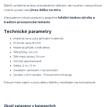
Žebřík vyrábíme ve dvou standardních délkách, ale na přání zákazníka je
možné vyrobit také
jinou délku na míru
.
Zakoupením tohoto produktu podpoříte
lokální českou výrobu a
tradiční provaznické řemeslo
.
Technické parametry
Materiál lana: juta (přírodní materiál)
Průměr lana: 8 mm
Materiál příček: tvrdé dřevo
Šíře příčky: 40 cm
Šíře mezi otvory: 34 cm
Očnice: pozinkované
Délka: 2 m / 3 m
Zavěšení: vertikální i horizontální
Výroba: ruční výroba – Provaznictví Kralupy
Pokud máte zájem o jinou délku žebříku, neváhejte nás kontaktovat.
Zboží zařazeno v kategoriích