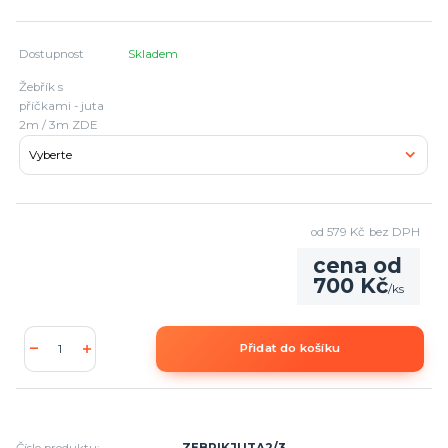
Dostupnost
Skladem
Žebřík s
příčkami - juta
2m / 3m ZDE
od
579 Kč
bez DPH
cena od
700 Kč
/
ks
Přidat do košíku