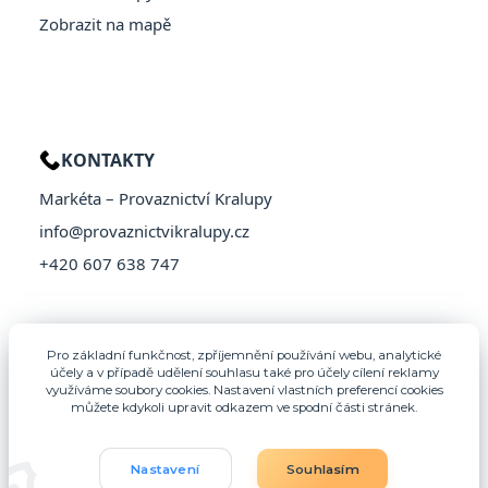
Zobrazit na mapě
KONTAKTY
Markéta – Provaznictví Kralupy
info@provaznictvikralupy.cz
+420 607 638 747
Pro základní funkčnost, zpříjemnění používání webu, analytické
účely a v případě udělení souhlasu také pro účely cílení reklamy
využíváme soubory cookies. Nastavení vlastních preferencí cookies
můžete kdykoli upravit odkazem ve spodní části stránek.
Nastavení
Souhlasím
© 2026 Provaznictví Kralupy – Všechna práva vyhrazena