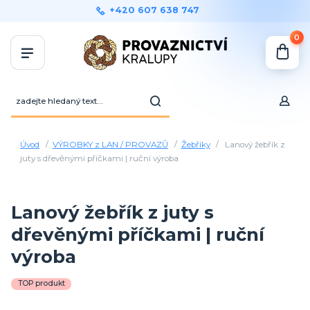
+420 607 638 747
0
Úvod
VÝROBKY z LAN / PROVAZŮ
Žebříky
Lanový žebřík z
juty s dřevěnými příčkami | ruční výroba
Lanový žebřík z juty s
dřevěnými příčkami | ruční
výroba
TOP produkt