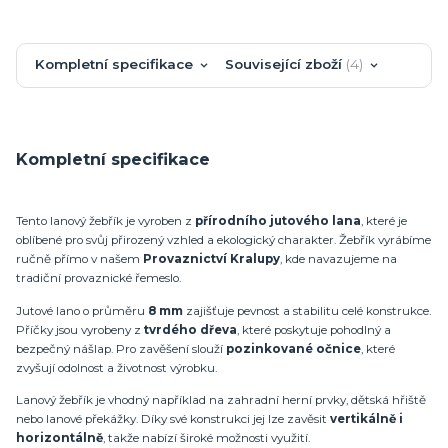
Kompletní specifikace
Související zboží
4
Kompletní specifikace
Tento lanový žebřík je vyroben z
přírodního jutového lana
, které je
oblíbené pro svůj přirozený vzhled a ekologický charakter. Žebřík vyrábíme
ručně přímo v našem
Provaznictví Kralupy
, kde navazujeme na
tradiční provaznické řemeslo.
Jutové lano o průměru
8 mm
zajišťuje pevnost a stabilitu celé konstrukce.
Příčky jsou vyrobeny z
tvrdého dřeva
, které poskytuje pohodlný a
bezpečný nášlap. Pro zavěšení slouží
pozinkované očnice
, které
zvyšují odolnost a životnost výrobku.
Lanový žebřík je vhodný například na zahradní herní prvky, dětská hřiště
nebo lanové překážky. Díky své konstrukci jej lze zavěsit
vertikálně i
horizontálně
, takže nabízí široké možnosti využití.