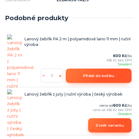
Číslo produktu:
ZEBRIKJUTA2/3
Podobné produkty
Lanový žebřík PA 2 m | polyamidové lano 11 mm | ruční
výroba
600 Kč
/
ks
496 Kč
bez DPH
Skladem
Přidat do košíku
Lanový žebřík z juty | ruční výroba | český výrobek
cena od
600 Kč
/
ks
cena od
496 Kč
bez DPH
Skladem
Zvolit variantu