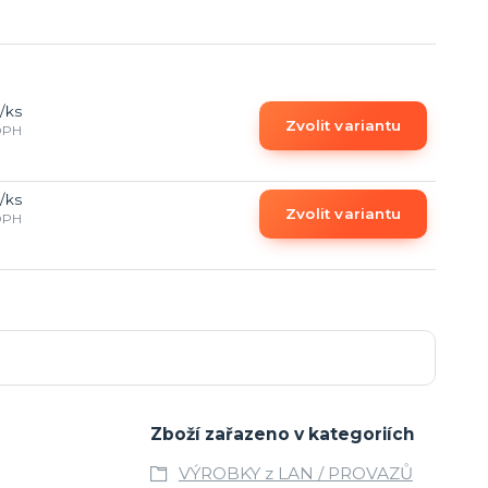
/
ks
Zvolit variantu
DPH
/
ks
Zvolit variantu
DPH
Zboží zařazeno v kategoriích
VÝROBKY z LAN / PROVAZŮ