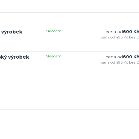
Skladem
ý výrobek
cena od
600 Kč
cena od
496 Kč
bez 
Skladem
eský výrobek
cena od
600 Kč
cena od
496 Kč
bez 