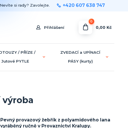
+420 607 638 747
Nevíte si rady? Zavolejte.
0
0,00 Kč
Přihlášení
OTOUZY / PŘÍZE /
ZVEDACÍ a UPÍNACÍ
Jutové PYTLE
PÁSY (kurty)
í výroba
Pevný provazový žebřík z polyamidového lana
vyráběný ručně v Provaznictví Kralupy.