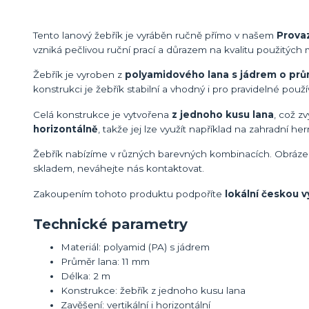
Tento lanový žebřík je vyráběn ručně přímo v našem
Provaz
vzniká pečlivou ruční prací a důrazem na kvalitu použitých m
Žebřík je vyroben z
polyamidového lana s jádrem o pr
konstrukci je žebřík stabilní a vhodný i pro pravidelné použí
Celá konstrukce je vytvořena
z jednoho kusu lana
, což z
horizontálně
, takže jej lze využít například na zahradní he
Žebřík nabízíme v různých barevných kombinacích. Obrázek 
skladem, neváhejte nás kontaktovat.
Zakoupením tohoto produktu podpoříte
lokální českou 
Technické parametry
Materiál: polyamid (PA) s jádrem
Průměr lana: 11 mm
Délka: 2 m
Konstrukce: žebřík z jednoho kusu lana
Zavěšení: vertikální i horizontální