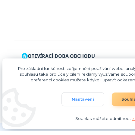
OTEVÍRACÍ DOBA OBCHODU
Pondělí – zavřeno
Pro základní funkčnost, zpříjemnění používání webu, analy
souhlasu také pro účely cílení reklamy využíváme soubor
Úterý – Pátek: 09:00 – 16:00
preferencí cookies můžete kdykoli upravit odkazem 
Pokud Vám otevírací doba nevyhovuje, neváhejte mne
kontaktovat.
Nastavení
Souhl
Souhlas můžete odmítnout
z