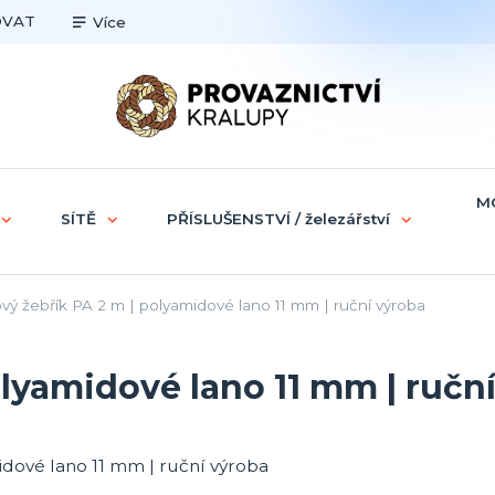
OVAT
Více
M
SÍTĚ
PŘÍSLUŠENSTVÍ / železářství
ý žebřík PA 2 m | polyamidové lano 11 mm | ruční výroba
olyamidové lano 11 mm | ručn