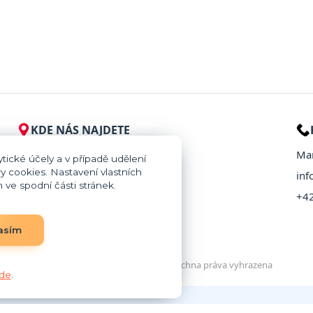
KDE NÁS NAJDETE
Provaznictví Kralupy
Mar
tické účely a v případě udělení
y cookies. Nastavení vlastních
Přemyslova 319/123
inf
ve spodní části stránek.
278 01 Kralupy nad Vltavou
+4
Zobrazit na mapě
asím
© 2026 Provaznictví Kralupy – Všechna práva vyhrazena
de
.