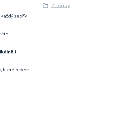
Žebříky
 Každý žebřík
 této
ikálně i
vy, které máme