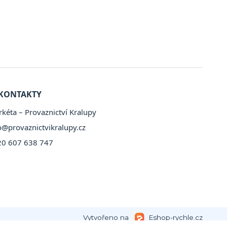
KONTAKTY
kéta – Provaznictví Kralupy
o@provaznictvikralupy.cz
20 607 638 747
Vytvořeno na
Eshop-rychle.cz