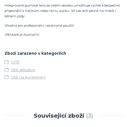
Integrované gumové lano po celém obvodu umožňuje rychlé a bezpečné
připevnění k háčkům nebo rámu vozíku. Síť tak drží pevně na místě i
během jízdy.
Vhodná pro profesionální i soukromé použití.
Obrázek je ilustrační.
Zboží zařazeno v kategoriích
SÍTĚ
Sítě skladem
Sítě na kontejnery
Související zboží
3