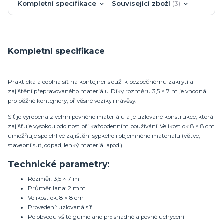
Kompletní specifikace
Související zboží
3
Kompletní specifikace
Praktická a odolná síť na kontejner slouží k bezpečnému zakrytí a
zajištění přepravovaného materiálu. Díky rozměru 3,5 × 7 m je vhodná
pro běžné kontejnery, přívěsné vozíky i návěsy.
Síť je vyrobena z velmi pevného materiálu a je uzlované konstrukce, která
zajišťuje vysokou odolnost při každodenním používání. Velikost ok 8 × 8 cm
umožňuje spolehlivé zajištění sypkého i objemného materiálu (větve,
stavební suť, odpad, lehký materiál apod.).
Technické parametry:
Rozměr: 3,5 × 7 m
Průměr lana: 2 mm
Velikost ok: 8 × 8 cm
Provedení: uzlovaná síť
Po obvodu všité gumolano pro snadné a pevné uchycení