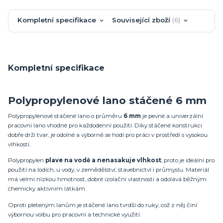
Kompletní specifikace
Související zboží
6
Kompletní specifikace
Polypropylenové lano stáčené 6 mm
Polypropylenové stáčené lano o průměru
6 mm
je pevné a univerzální
pracovní lano vhodné pro každodenní použití. Díky stáčené konstrukci
dobře drží tvar, je odolné a výborně se hodí pro práci v prostředí s vysokou
vlhkostí.
Polypropylen
plave na vodě a nenasakuje vlhkost
, proto je ideální pro
použití na lodích, u vody, v zemědělství, stavebnictví i průmyslu. Materiál
má velmi nízkou hmotnost, dobré izolační vlastnosti a odolává běžným
chemicky aktivním látkám.
Oproti pleteným lanům je stáčené lano tvrdší do ruky, což z něj činí
výbornou volbu pro pracovní a technické využití.