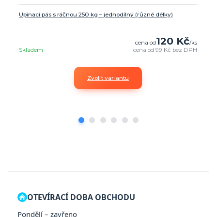
Upínací pás s ráčnou 250 kg – jednodílný (různé délky)
120 Kč
cena od
/
ks
Skladem
cena od
99 Kč
bez DPH
Zvolit variantu
OTEVÍRACÍ DOBA OBCHODU
Pondělí – zavřeno