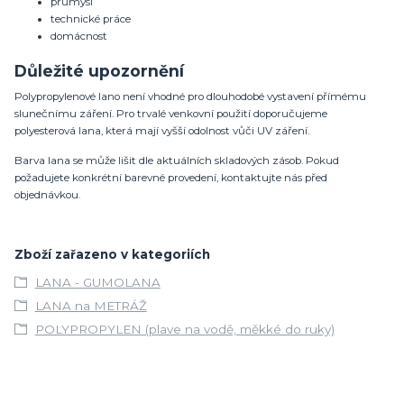
průmysl
technické práce
domácnost
Důležité upozornění
Polypropylenové lano není vhodné pro dlouhodobé vystavení přímému
slunečnímu záření. Pro trvalé venkovní použití doporučujeme
polyesterová lana, která mají vyšší odolnost vůči UV záření.
Barva lana se může lišit dle aktuálních skladových zásob. Pokud
požadujete konkrétní barevné provedení, kontaktujte nás před
objednávkou.
Zboží zařazeno v kategoriích
LANA - GUMOLANA
LANA na METRÁŽ
POLYPROPYLEN (plave na vodě, měkké do ruky)