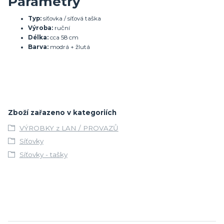
Parametry
Typ:
síťovka / síťová taška
Výroba:
ruční
Délka:
cca 58 cm
Barva:
modrá + žlutá
Zboží zařazeno v kategoriích
VÝROBKY z LAN / PROVAZŮ
Síťovky
Síťovky - tašky