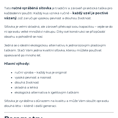
Tato
ručně vyráběná síťovka
je tradiční a zároveň praktická taška pro
každodenní použití. Každý kus vzniká ručně –
každý uzel je poctivě
vázaný
, což zaručuje vysokou pevnost a dlouhou životnost.
Síťovka je velmi skladná, ale zároveň překvapí svou kapacitou – vejde se do
ní opravdu velké množství nákupu. Díky své konstrukci se přizpůsobí
obsahu a pohodlně se nosí.
Jedná se o ideální ekologickou alternativu k jednorázovým plastovým
taškám. Stačí Vám jedna kvalitní síťovka, kterou můžete používat
opakovaně po mnoho let.
Hlavní výhody:
ruční výroba – každý kus je originál
vysoká pevnost a nosnost
dlouhá životnost
skladná a lehká
ekologická alternativa k igelitovým taškám
Síťovka je vyráběna s důrazem na kvalitu a může Vám sloužit opravdu
dlouhá léta – klidně i další generaci.