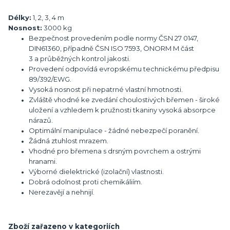
Délky:
1, 2, 3, 4 m
Nosnost:
3000 kg
Bezpečnost provedením podle normy ČSN 27 0147,
DIN61360, případně ČSN ISO 7593, ÖNORM M část
3 a průběžných kontrol jakosti.
Provedení odpovídá evropskému technickému předpisu
89/392/EWG.
Vysoká nosnost při nepatrné vlastní hmotnosti.
Zvláště vhodné ke zvedání choulostivých břemen - široké
uložení a vzhledem k pružnosti tkaniny vysoká absorpce
nárazů.
Optimální manipulace - žádné nebezpečí poranění.
Žádná ztuhlost mrazem.
Vhodné pro břemena s drsným povrchem a ostrými
hranami.
Výborné dielektrické (izolační) vlastnosti.
Dobrá odolnost proti chemikáliím.
Nerezavějí a nehnijí.
Zboží zařazeno v kategoriích