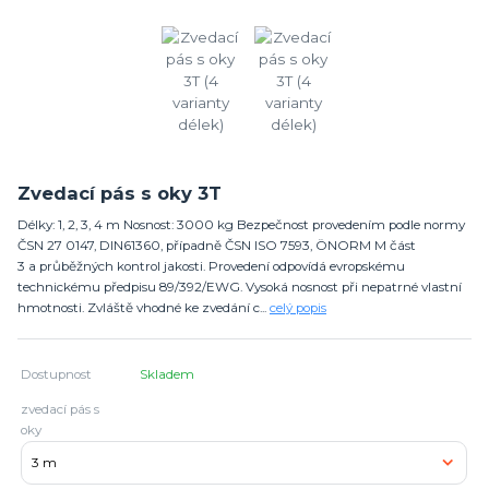
Zvedací pás s oky 3T
Délky: 1, 2, 3, 4 m Nosnost: 3000 kg Bezpečnost provedením podle normy
ČSN 27 0147, DIN61360, případně ČSN ISO 7593, ÖNORM M část
3 a průběžných kontrol jakosti. Provedení odpovídá evropskému
technickému předpisu 89/392/EWG. Vysoká nosnost při nepatrné vlastní
hmotnosti. Zvláště vhodné ke zvedání c...
celý popis
Dostupnost
Skladem
zvedací pás s
oky