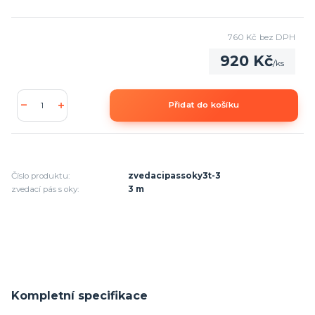
760 Kč
bez DPH
920 Kč
/
ks
Přidat do košíku
Číslo produktu:
zvedacipassoky3t-3
zvedací pás s oky:
3 m
Kompletní specifikace