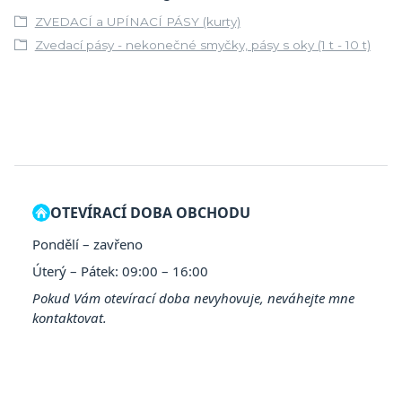
ZVEDACÍ a UPÍNACÍ PÁSY (kurty)
Zvedací pásy - nekonečné smyčky, pásy s oky (1 t - 10 t)
OTEVÍRACÍ DOBA OBCHODU
Pondělí – zavřeno
Úterý – Pátek: 09:00 – 16:00
Pokud Vám otevírací doba nevyhovuje, neváhejte mne
kontaktovat.