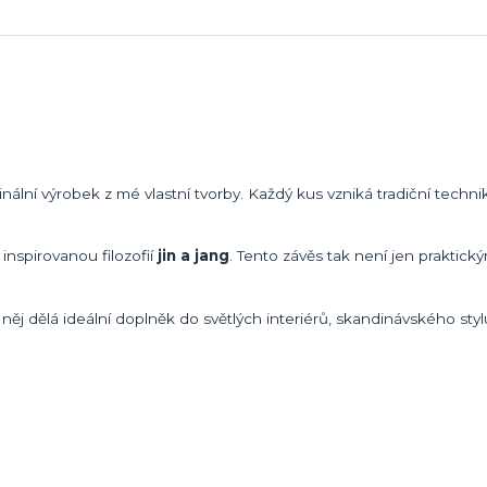
inální výrobek z mé vlastní tvorby. Každý kus vzniká tradiční techni
inspirovanou filozofií
jin a jang
. Tento závěs tak není jen praktic
něj dělá ideální doplněk do světlých interiérů, skandinávského sty