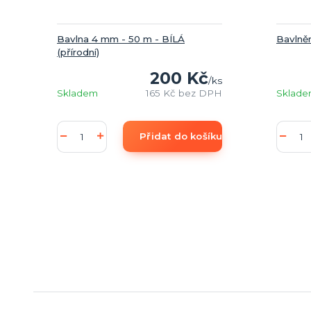
Bavlna 4 mm - 50 m - BÍLÁ
Bavlně
(přírodní)
200 Kč
/
ks
Skladem
165 Kč
bez DPH
Sklad
Přidat do košíku