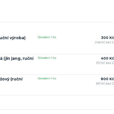
Skladem 1 ks
uční výroba)
300 Kč
248 Kč
bez 
Skladem 1 ks
 (jin jang, ruční
400 Kč
331 Kč
bez 
Skladem 1 ks
žový (ruční
800 Kč
661 Kč
bez 