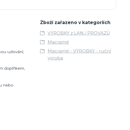
Zboží zařazeno v kategoriích
VÝROBKY z LAN / PROVAZŮ
Macramé
Macramé - VÝROBKY - ruční
kou uzlování,
výroba
kým doplňkem,
lu nebo