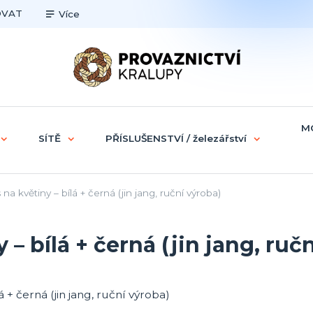
OVAT
Více
M
SÍTĚ
PŘÍSLUŠENSTVÍ / železářství
 květiny – bílá + černá (jin jang, ruční výroba)
– bílá + černá (jin jang, ruč