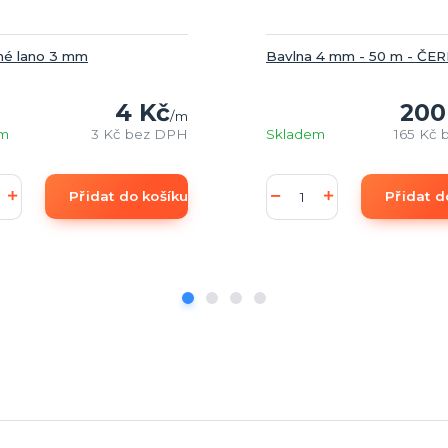
né lano 3 mm
Bavlna 4 mm - 50 m - ČE
4 Kč
200
/
m
em
3 Kč
bez DPH
Skladem
165 Kč
Přidat do košíku
Přidat d