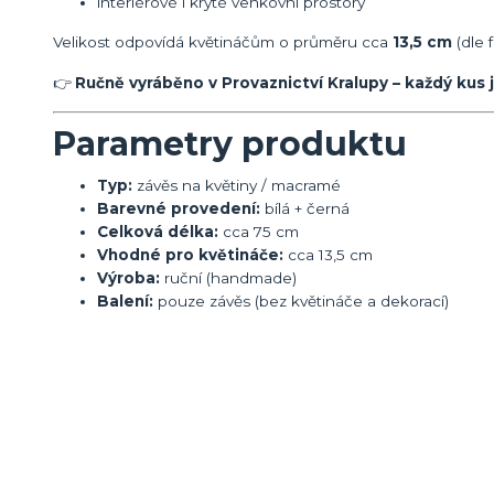
interiérové i kryté venkovní prostory
Velikost odpovídá květináčům o průměru cca
13,5 cm
(dle f
👉
Ručně vyráběno v Provaznictví Kralupy – každý kus j
Parametry produktu
Typ:
závěs na květiny / macramé
Barevné provedení:
bílá + černá
Celková délka:
cca 75 cm
Vhodné pro květináče:
cca 13,5 cm
Výroba:
ruční (handmade)
Balení:
pouze závěs (bez květináče a dekorací)