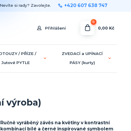
+420 607 638 747
Nevíte si rady? Zavolejte.
0
0,00 Kč
Přihlášení
OTOUZY / PŘÍZE /
ZVEDACÍ a UPÍNACÍ
Jutové PYTLE
PÁSY (kurty)
ní výroba)
Ručně vyráběný závěs na květiny v kontrastní
kombinaci bílé a černé inspirované symbolem