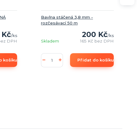
RNÁ
Bavlna stáčená 3,8 mm -
rozčesávací 50 m
 Kč
200 Kč
/
ks
/
ks
bez DPH
Skladem
165 Kč
bez DPH
o košíku
Přidat do košíku