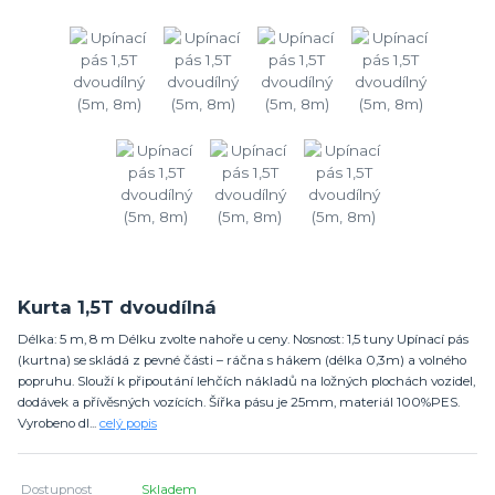
Kurta 1,5T dvoudílná
Délka: 5 m, 8 m Délku zvolte nahoře u ceny. Nosnost: 1,5 tuny Upínací pás
(kurtna) se skládá z pevné části – ráčna s hákem (délka 0,3m) a volného
popruhu. Slouží k připoutání lehčích nákladů na ložných plochách vozidel,
dodávek a přívěsných vozících. Šířka pásu je 25mm, materiál 100%PES.
Vyrobeno dl...
celý popis
Dostupnost
Skladem