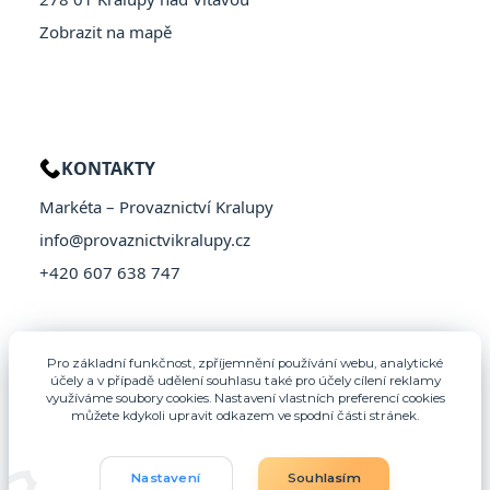
Zobrazit na mapě
KONTAKTY
Markéta – Provaznictví Kralupy
info@provaznictvikralupy.cz
+420 607 638 747
Pro základní funkčnost, zpříjemnění používání webu, analytické
účely a v případě udělení souhlasu také pro účely cílení reklamy
využíváme soubory cookies. Nastavení vlastních preferencí cookies
můžete kdykoli upravit odkazem ve spodní části stránek.
Nastavení
Souhlasím
© 2026 Provaznictví Kralupy – Všechna práva vyhrazena