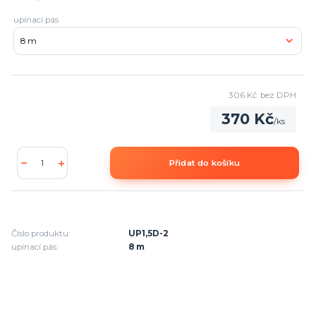
upínací pás
306 Kč
bez DPH
370 Kč
/
ks
Přidat do košíku
Číslo produktu:
UP1,5D-2
upínací pás:
8 m