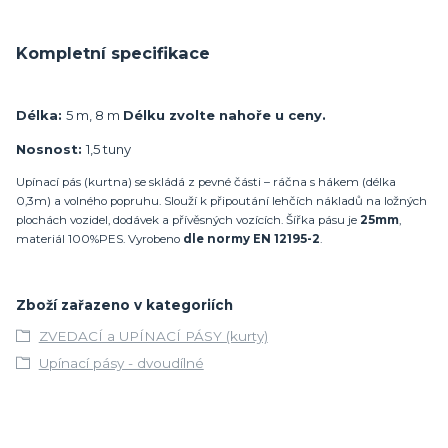
Kompletní specifikace
Délka:
5 m, 8 m
Délku zvolte nahoře u ceny.
Nosnost:
1,5 tuny
Upínací pás (kurtna) se skládá z pevné části – ráčna s hákem (délka
0,3m) a volného popruhu. Slouží k připoutání lehčích nákladů na ložných
plochách vozidel, dodávek a přívěsných vozících. Šířka pásu je
25mm
,
materiál 100%PES. Vyrobeno
dle normy EN 12195-2
.
Zboží zařazeno v kategoriích
ZVEDACÍ a UPÍNACÍ PÁSY (kurty)
Upínací pásy - dvoudílné