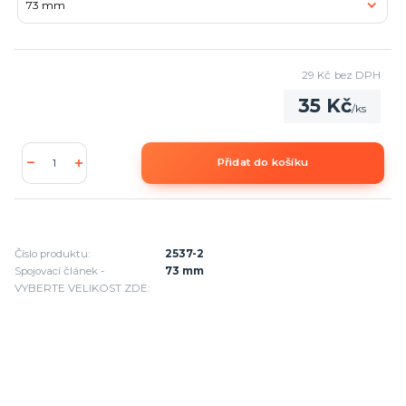
29 Kč
bez DPH
35 Kč
/
ks
Přidat do košíku
Číslo produktu:
2537-2
Spojovací článek -
73 mm
VYBERTE VELIKOST ZDE: