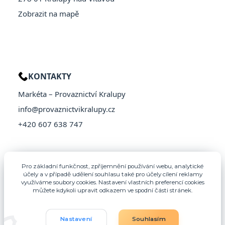
Zobrazit na mapě
KONTAKTY
Markéta – Provaznictví Kralupy
info@provaznictvikralupy.cz
+420 607 638 747
Pro základní funkčnost, zpříjemnění používání webu, analytické
účely a v případě udělení souhlasu také pro účely cílení reklamy
využíváme soubory cookies. Nastavení vlastních preferencí cookies
můžete kdykoli upravit odkazem ve spodní části stránek.
Nastavení
Souhlasím
© 2026 Provaznictví Kralupy – Všechna práva vyhrazena