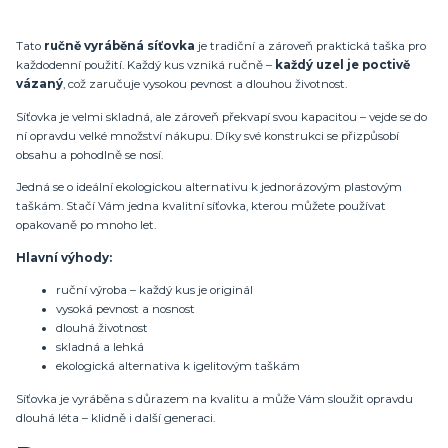
Tato
ručně vyráběná síťovka
je tradiční a zároveň praktická taška pro
každodenní použití. Každý kus vzniká ručně –
každý uzel je poctivě
vázaný
, což zaručuje vysokou pevnost a dlouhou životnost.
Síťovka je velmi skladná, ale zároveň překvapí svou kapacitou – vejde se do
ní opravdu velké množství nákupu. Díky své konstrukci se přizpůsobí
obsahu a pohodlně se nosí.
Jedná se o ideální ekologickou alternativu k jednorázovým plastovým
taškám. Stačí Vám jedna kvalitní síťovka, kterou můžete používat
opakovaně po mnoho let.
Hlavní výhody:
ruční výroba – každý kus je originál
vysoká pevnost a nosnost
dlouhá životnost
skladná a lehká
ekologická alternativa k igelitovým taškám
Síťovka je vyráběna s důrazem na kvalitu a může Vám sloužit opravdu
dlouhá léta – klidně i další generaci.