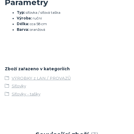
Parametry
Typ:
síťovka / síťová taška
Výroba:
ruční
Délka:
cca 58 cm
Barva:
oranžová
Zboží zařazeno v kategoriích
VÝROBKY z LAN / PROVAZŮ
Síťovky
Síťovky - tašky