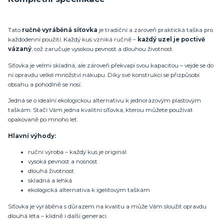
Tato
ručně vyráběná síťovka
je tradiční a zároveň praktická taška pro
každodenní použití. Každý kus vzniká ručně –
každý uzel je poctivě
vázaný
, což zaručuje vysokou pevnost a dlouhou životnost.
Síťovka je velmi skladná, ale zároveň překvapí svou kapacitou – vejde se do
ní opravdu velké množství nákupu. Díky své konstrukci se přizpůsobí
obsahu a pohodlně se nosí.
Jedná se o ideální ekologickou alternativu k jednorázovým plastovým
taškám. Stačí Vám jedna kvalitní síťovka, kterou můžete používat
opakovaně po mnoho let.
Hlavní výhody:
ruční výroba – každý kus je originál
vysoká pevnost a nosnost
dlouhá životnost
skladná a lehká
ekologická alternativa k igelitovým taškám
Síťovka je vyráběna s důrazem na kvalitu a může Vám sloužit opravdu
dlouhá léta – klidně i další generaci.