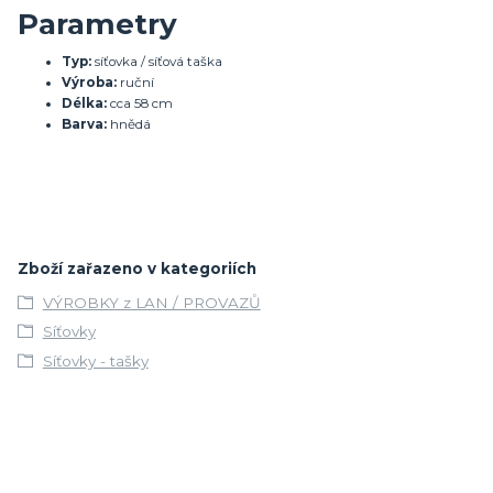
Parametry
Typ:
síťovka / síťová taška
Výroba:
ruční
Délka:
cca 58 cm
Barva:
hnědá
Zboží zařazeno v kategoriích
VÝROBKY z LAN / PROVAZŮ
Síťovky
Síťovky - tašky