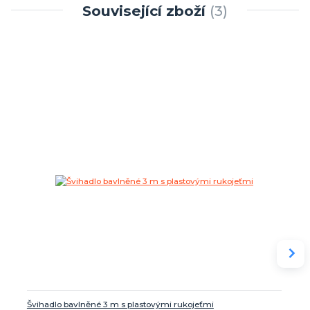
Související zboží
3
Švihadlo bavlněné 3 m s plastovými rukojeťmi