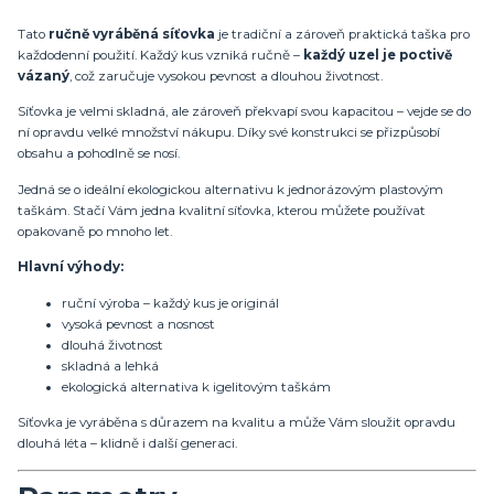
Tato
ručně vyráběná síťovka
je tradiční a zároveň praktická taška pro
každodenní použití. Každý kus vzniká ručně –
každý uzel je poctivě
vázaný
, což zaručuje vysokou pevnost a dlouhou životnost.
Síťovka je velmi skladná, ale zároveň překvapí svou kapacitou – vejde se do
ní opravdu velké množství nákupu. Díky své konstrukci se přizpůsobí
obsahu a pohodlně se nosí.
Jedná se o ideální ekologickou alternativu k jednorázovým plastovým
taškám. Stačí Vám jedna kvalitní síťovka, kterou můžete používat
opakovaně po mnoho let.
Hlavní výhody:
ruční výroba – každý kus je originál
vysoká pevnost a nosnost
dlouhá životnost
skladná a lehká
ekologická alternativa k igelitovým taškám
Síťovka je vyráběna s důrazem na kvalitu a může Vám sloužit opravdu
dlouhá léta – klidně i další generaci.