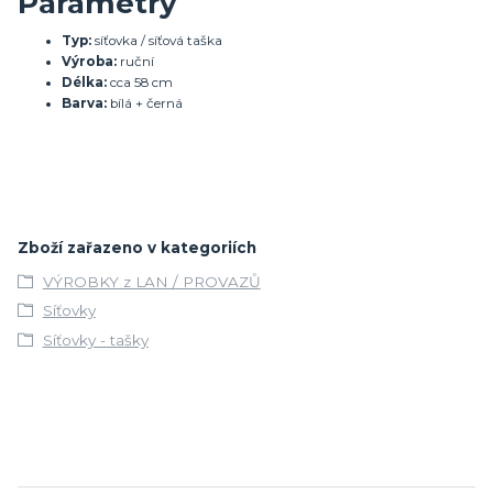
Parametry
Typ:
síťovka / síťová taška
Výroba:
ruční
Délka:
cca 58 cm
Barva:
bílá + černá
Zboží zařazeno v kategoriích
VÝROBKY z LAN / PROVAZŮ
Síťovky
Síťovky - tašky