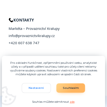
KONTAKTY
Markéta – Provaznictví Kralupy
info@provaznictvikralupy.cz
+420 607 638 747
Pro základní funkčnost, zpříjemnění používání webu, analytické
účely a v případě udělení souhlasu také pro účely cílení reklamy
využíváme soubory cookies. Nastavení vlastních preferencí cookies
můžete kdykoli upravit odkazem ve spodní části stránek.
Nastavení
Souhlasím
© 2026 Provaznictví Kralupy – Všechna práva vyhrazena
Souhlas můžete odmítnout
zde
.
Vytvořeno na
Eshop-rychle.cz