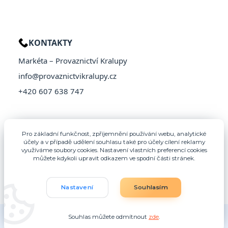
KONTAKTY
Markéta – Provaznictví Kralupy
info@provaznictvikralupy.cz
+420 607 638 747
Pro základní funkčnost, zpříjemnění používání webu, analytické
účely a v případě udělení souhlasu také pro účely cílení reklamy
využíváme soubory cookies. Nastavení vlastních preferencí cookies
můžete kdykoli upravit odkazem ve spodní části stránek.
Nastavení
Souhlasím
© 2026 Provaznictví Kralupy – Všechna práva vyhrazena
Souhlas můžete odmítnout
zde
.
Vytvořeno na
Eshop-rychle.cz