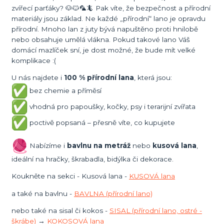
zvířecí parťáky? 🐶🐱🦜🦎 Pak víte, že bezpečnost a přírodní
materiály jsou základ. Ne každé „přírodní“ lano je opravdu
přírodní. Mnoho lan z juty bývá napuštěno proti hnilobě
nebo obsahuje umělá vlákna. Pokud takové lano Váš
domácí mazlíček sní, je dost možné, že bude mít velké
komplikace :(
U nás najdete i
100 % přírodní lana
, která jsou:
bez chemie a příměsí
vhodná pro papoušky, kočky, psy i terarijní zvířata
poctivě popsaná – přesně víte, co kupujete
Nabízíme i
bavlnu na metráž
nebo
kusová lana
,
ideální na hračky, škrabadla, bidýlka či dekorace.
Koukněte na sekci - Kusová lana -
KUSOVÁ lana
a také na bavlnu -
BAVLNA (přírodní lano)
nebo také na sisal či kokos -
SISAL (přírodní lano, ostré -
škrábe)
→
KOKOSOVÁ lana