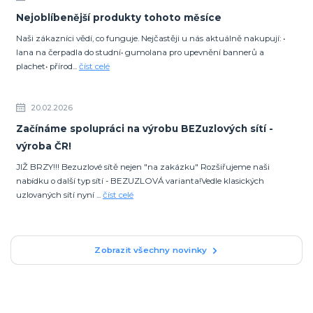
Nejoblíbenější produkty tohoto měsíce
Naši zákazníci vědí, co funguje. Nejčastěji u nás aktuálně nakupují: •
lana na čerpadla do studní• gumolana pro upevnění bannerů a
plachet• přírod...
číst celé
20.02.2026
Začínáme spolupráci na výrobu BEZuzlových sítí -
výroba ČR!
JIŽ BRZY!!! Bezuzlové sítě nejen "na zakázku" Rozšiřujeme naši
nabídku o další typ sítí - BEZUZLOVÁ varianta!Vedle klasických
uzlovaných sítí nyní ...
číst celé
Zobrazit všechny novinky