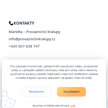
KONTAKTY
Markéta – Provaznictví Kralupy
info@provaznictvikralupy.cz
+420 607 638 747
Pro základní funkčnost, zpříjemnění používání webu, analytické
účely a v případě udělení souhlasu také pro účely cílení reklamy
využíváme soubory cookies. Nastavení vlastních preferencí cookies
můžete kdykoli upravit odkazem ve spodní části stránek.
Nastavení
Souhlasím
© 2026 Provaznictví Kralupy – Všechna práva vyhrazena
Souhlas můžete odmítnout
zde
.
Vytvořeno na
Eshop-rychle.cz