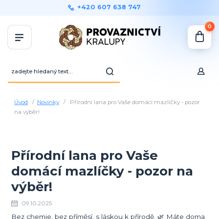
+420 607 638 747
0
Úvod
Novinky
Přírodní lana pro Vaše domácí mazlíčky - pozor
na výběr!
Přírodní lana pro Vaše
domácí mazlíčky - pozor na
výběr!
09.10.2025
Bez chemie, bez příměsí, s láskou k přírodě. 🌿 Máte doma