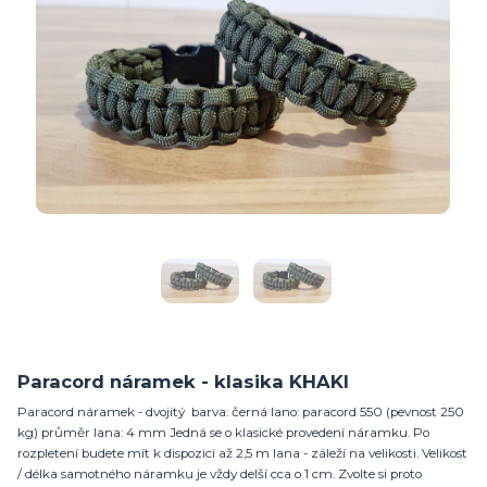
Paracord náramek - klasika KHAKI
Paracord náramek - dvojitý barva: černá lano: paracord 550 (pevnost 250
kg) průměr lana: 4 mm Jedná se o klasické provedení náramku. Po
rozpletení budete mít k dispozici až 2,5 m lana - záleží na velikosti. Velikost
/ délka samotného náramku je vždy delší cca o 1 cm. Zvolte si proto