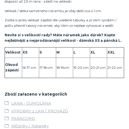
dispozici až 2,5 m lana - záleží na velikosti.
Velikost / délka samotného náramku je vždy delší cca o 1 cm.
Zvolte si proto velikost zápěstí dle uvedené tabulky a já Vám vyrobím /
pošlu přesně takový náramek, aby Vám co nejlépe vyhovoval a seděl.
Nevíte si s velikostí rady? Máte náramek jako dárek? Kupte
nejběžnější a nejprodávanější velikost - dámská XS a pánská L.
Velikost
XS
S
M
L
XL
XXL
Obvod
16-17 cm
17-18 cm
18-19cm
19-20 cm
20-21 cm
21-22 cm
zápěstí
Zboží zařazeno v kategoriích
LANA - GUMOLANA
VÝROBKY z LAN / PROVAZŮ
PARACORD
Klíčenky / Náramky