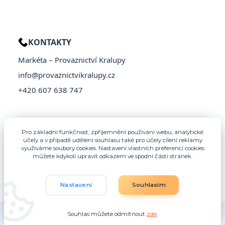
KONTAKTY
Markéta – Provaznictví Kralupy
info@provaznictvikralupy.cz
+420 607 638 747
Pro základní funkčnost, zpříjemnění používání webu, analytické
účely a v případě udělení souhlasu také pro účely cílení reklamy
využíváme soubory cookies. Nastavení vlastních preferencí cookies
můžete kdykoli upravit odkazem ve spodní části stránek.
Nastavení
Souhlasím
© 2026 Provaznictví Kralupy – Všechna práva vyhrazena
Souhlas můžete odmítnout
zde
.
Vytvořeno na
Eshop-rychle.cz