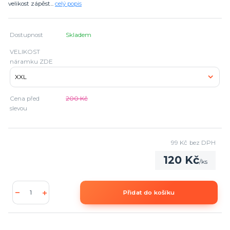
velikost zápěst...
celý popis
Dostupnost
Skladem
VELIKOST
náramku ZDE
Cena před
200 Kč
slevou
99 Kč
bez DPH
120 Kč
/
ks
Přidat do košíku