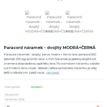
Paracord náramek - dvojitý MODRÁ+ČERNÁ
Paracord náramek - dvojitý barva: modrá + černá lano: paracord 550
(pevnost 250 kg) průměr lana: 4 mm Náramek je pletený dvojitě což
znamená dvojnásobnou spotřebu lana. Po rozmotání náramku získáte
cca 5 metrů lana v kuse. Velikost / délka samotného náramku je vždy
delší o několik cm, záleží na pr...
celý popis
Dostupnost
Skladem
VELIKOST
náramku ZDE