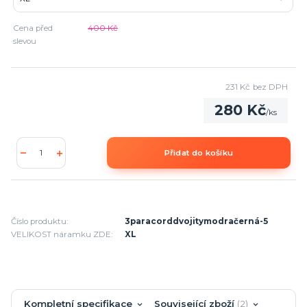
Cena před
400 Kč
slevou
231 Kč
bez DPH
280 Kč
/
ks
Přidat do košíku
Číslo produktu:
3paracorddvojitymodračerná-5
VELIKOST náramku ZDE:
XL
Kompletní specifikace
Související zboží
2