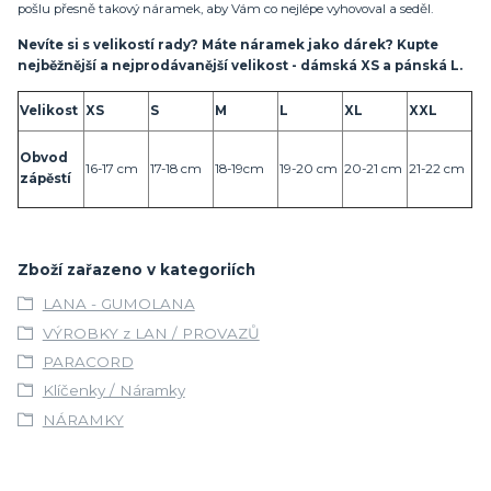
pošlu přesně takový náramek, aby Vám co nejlépe vyhovoval a seděl.
Nevíte si s velikostí rady? Máte náramek jako dárek? Kupte
nejběžnější a nejprodávanější velikost - dámská XS a pánská L.
Velikost
XS
S
M
L
XL
XXL
Obvod
16-17 cm
17-18 cm
18-19cm
19-20 cm
20-21 cm
21-22 cm
zápěstí
Zboží zařazeno v kategoriích
LANA - GUMOLANA
VÝROBKY z LAN / PROVAZŮ
PARACORD
Klíčenky / Náramky
NÁRAMKY