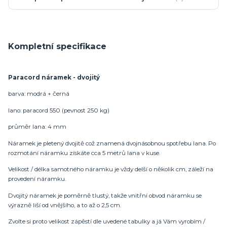
Kompletní specifikace
Paracord náramek - dvojitý
barva: modrá + černá
lano: paracord 550 (pevnost 250 kg)
průměr lana: 4 mm
Náramek je pletený dvojitě což znamená dvojnásobnou spotřebu lana. Po
rozmotání náramku získáte cca 5 metrů lana v kuse.
Velikost / délka samotného náramku je vždy delší o několik cm, záleží na
provedení náramku.
Dvojitý náramek je poměrně tlustý, takže vnitřní obvod náramku se
výrazně liší od vnějšího, a to až o 2,5 cm.
Zvolte si proto velikost zápěstí dle uvedené tabulky a já Vám vyrobím /