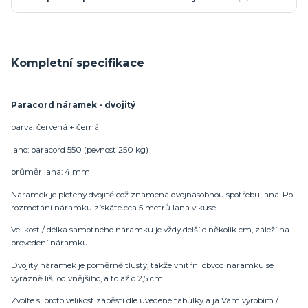
Kompletní specifikace
Paracord náramek - dvojitý
barva: červená + černá
lano: paracord 550 (pevnost 250 kg)
průměr lana: 4 mm
Náramek je pletený dvojitě což znamená dvojnásobnou spotřebu lana. Po
rozmotání náramku získáte cca 5 metrů lana v kuse.
Velikost / délka samotného náramku je vždy delší o několik cm, záleží na
provedení náramku.
Dvojitý náramek je poměrně tlustý, takže vnitřní obvod náramku se
výrazně liší od vnějšího, a to až o 2,5 cm.
Zvolte si proto velikost zápěstí dle uvedené tabulky a já Vám vyrobím /