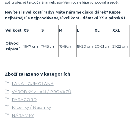
pošlu přesně takový náramek, aby Vám co nejlépe vyhovoval a seděl.
Nevíte si s velikostí rady? Máte náramek jako dárek? Kupte
nejběžnější a nejprodávanější velikost - dámská XS a pánská L.
Velikost
XS
S
M
L
XL
XXL
Obvod
16-17 cm
17-18 cm
18-19cm
19-20 cm
20-21 cm
21-22 cm
zápěstí
Zboží zařazeno v kategoriích
LANA - GUMOLANA
VÝROBKY z LAN / PROVAZŮ
PARACORD
Klíčenky / Náramky
NÁRAMKY