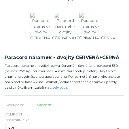
Paracord náramek - dvojitý ČERVENÁ+ČERNÁ
Paracord náramek - dvojitý barva: červená + černá lano: paracord 550
(pevnost 250 kg) průměr lana: 4 mm Náramek je pletený dvojitě což
znamená dvojnásobnou spotřebu lana. Po rozmotání náramku získáte
cca 5 metrů lana v kuse. Velikost / délka samotného náramku je vždy
delší o několik cm, záleží na ...
celý popis
Dostupnost
Skladem
VELIKOST
náramku ZDE