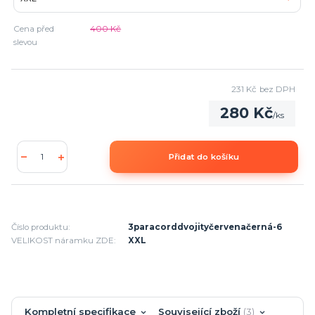
Cena před
400 Kč
slevou
231 Kč
bez DPH
280 Kč
/
ks
Přidat do košíku
Číslo produktu:
3paracorddvojityčervenačerná-6
VELIKOST náramku ZDE:
XXL
Kompletní specifikace
Související zboží
3