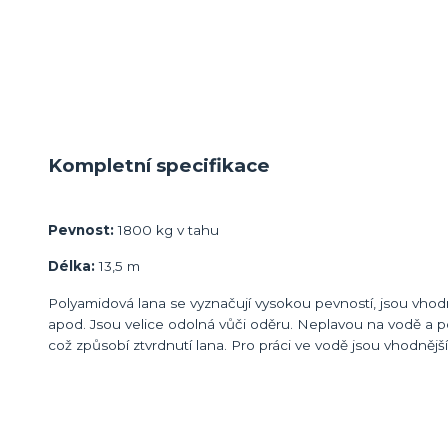
Kompletní specifikace
Pevnost:
1800 kg v tahu
Délka:
13,5 m
Polyamidová lana se vyznačují vysokou pevností, jsou vhodná 
apod. Jsou velice odolná vůči oděru. Neplavou na vodě a 
což způsobí ztvrdnutí lana. Pro práci ve vodě jsou vhodněj