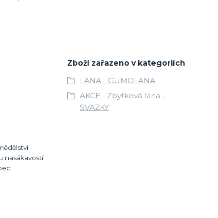
Zboží zařazeno v kategoriích
LANA - GUMOLANA
AKCE - Zbytková lana -
SVAZKY
mědělství
u nasákavostí
bec.