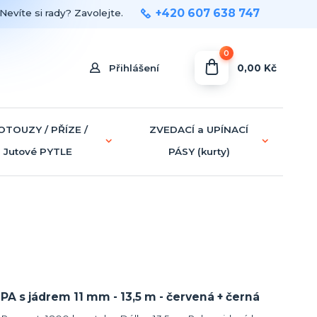
+420 607 638 747
Nevíte si rady? Zavolejte.
0
0,00 Kč
Přihlášení
OTOUZY / PŘÍZE /
ZVEDACÍ a UPÍNACÍ
Jutové PYTLE
PÁSY (kurty)
PA s jádrem 11 mm - 13,5 m - červená + černá