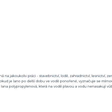
na jakoukoliv práci - stavebnictví, lodě, zahradnictví, lesnictví, ze
pokud je lano po delší dobu ve vodě ponořené, vyznačuje se mírno
ší lana polypropylenová, která na vodě plavou a vodu nenasakují vů