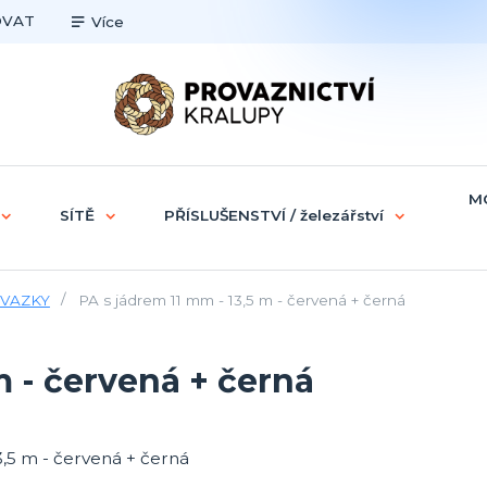
OVAT
Více
M
SÍTĚ
PŘÍSLUŠENSTVÍ / železářství
 SVAZKY
PA s jádrem 11 mm - 13,5 m - červená + černá
m - červená + černá