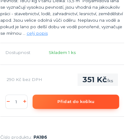
Pevnost: 1800 kg v tahu Délka: 13,5 m Polyamidová lana
se vyznačují vysokou pevností, jsou vhodná na jakoukoliv
práci - stavebnictví, lodě, zahradnictví, lesnictví, zemědělství
apod. Jsou velice odolná vůči oděru. Neplavou na vodě a
pokud je lano po delší dobu ve vodě ponořené, vyznačuje
se mírnou ...
celý popis
Dostupnost
Skladem 1 ks
351 Kč
290 Kč
bez DPH
/
ks
Přidat do košíku
Číslo produktu:
PA186