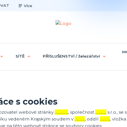
OVAT
Více
M
SÍTĚ
PŘÍSLUŠENSTVÍ / železářství
áce s cookies
ozovatel webové stránky
………….
, společnost
………..
s.r.o., se
tříku vedeném Krajským soudem v
……….
, oddíl
……….
, vložk
uje na této webové stránce se soubory cookies.