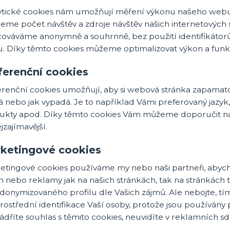
ytické cookies nám umožňují měření výkonu našeho webu
eme počet návštěv a zdroje návštěv našich internetových 
cováváme anonymně a souhrnně, bez použití identifikátorů
. Díky těmto cookies můžeme optimalizovat výkon a funkč
ferenční cookies
erenční cookies umožňují, aby si webová stránka zapamato
á nebo jak vypadá. Je to například Vámi preferovaný jazy
ukty apod. Díky těmto cookies Vám můžeme doporučit na
jzajímavější.
ketingové cookies
etingové cookies používáme my nebo naši partneři, abych
 nebo reklamy jak na našich stránkách, tak na stránkách tř
donymizovaného profilu dle Vašich zájmů. Ale nebojte, tí
rostřední identifikace Vaší osoby, protože jsou používá
ádříte souhlas s těmito cookies, neuvidíte v reklamních 