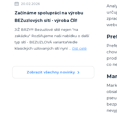
20.02.2026
Anal
určuj
Začínáme spolupráci na výrobu
zpra
BEZuzlových sítí - výroba ČR!
webu
JIŽ BRZY!!! Bezuzlové sítě nejen "na
Pre
zakázku" Rozšiřujeme naši nabídku o další
typ sítí - BEZUZLOVÁ varianta!Vedle
Pref
klasických uzlovaných sítí nyní ...
číst celé
chov
prod
co ne
Zobrazit všechny novinky
Mar
Mark
obsah
pseu
bezp
nevyj