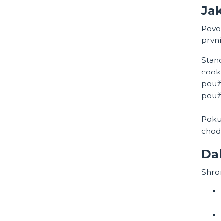
Jak
Povol
prvn
Stan
cooki
použi
použ
Poku
chod
Dal
Shro