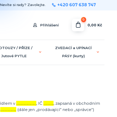
+420 607 638 747
Nevíte si rady? Zavolejte.
0
0,00 Kč
Přihlášení
OTOUZY / PŘÍZE /
ZVEDACÍ a UPÍNACÍ
Jutové PYTLE
PÁSY (kurty)
 sídlem v
…………………
, IČ
………..
, zapsaná v obchodním
a
……………..
(dále jen „prodávající“ nebo „správce“)