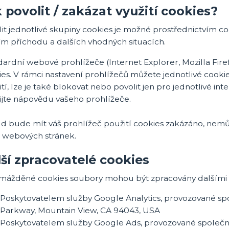
 povolit / zakázat využití cookies?
it jednotlivé skupiny cookies je možné prostřednictvím co
ím příchodu a dalších vhodných situacích.
dardní webové prohlížeče (Internet Explorer, Mozilla Fir
es. V rámci nastavení prohlížečů můžete jednotlivé cookie 
tí, lze je také blokovat nebo povolit jen pro jednotlivé int
ijte nápovědu vašeho prohlížeče.
d bude mít váš prohlížeč použití cookies zakázáno, nemů
 webových stránek.
ší zpracovatelé cookies
mážděné cookies soubory mohou být zpracovány dalšími z
Poskytovatelem služby Google Analytics, provozované sp
Parkway, Mountain View, CA 94043, USA
Poskytovatelem služby Google Ads, provozované společno