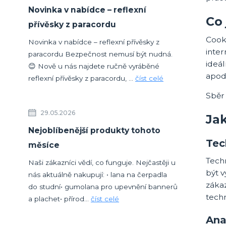
Novinka v nabídce – reflexní
Co 
přívěsky z paracordu
Cooki
Novinka v nabídce – reflexní přívěsky z
inter
paracordu Bezpečnost nemusí být nudná.
ideál
😊 Nově u nás najdete ručně vyráběné
apod
reflexní přívěsky z paracordu, ...
číst celé
Sběr
29.05.2026
Ja
Nejoblíbenější produkty tohoto
Tec
měsíce
Tech
Naši zákazníci vědí, co funguje. Nejčastěji u
být v
nás aktuálně nakupují: • lana na čerpadla
záka
do studní• gumolana pro upevnění bannerů
techn
a plachet• přírod...
číst celé
Ana