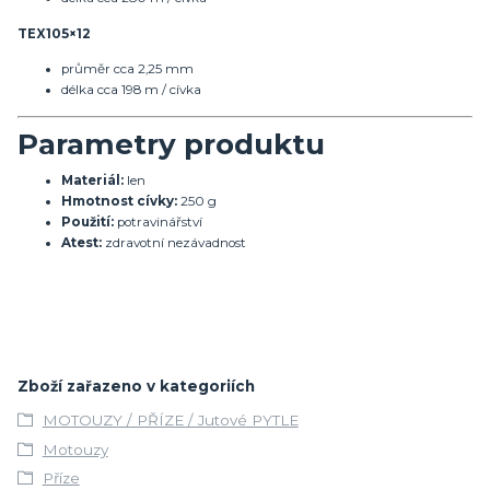
TEX105×12
průměr cca 2,25 mm
délka cca 198 m / cívka
Parametry produktu
Materiál:
len
Hmotnost cívky:
250 g
Použití:
potravinářství
Atest:
zdravotní nezávadnost
Zboží zařazeno v kategoriích
MOTOUZY / PŘÍZE / Jutové PYTLE
Motouzy
Příze