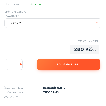
Dostupnost
Skladem
Lněná nit 250 g
- VARIANTY
231 Kč
bez DPH
280 Kč
/
ks
Přidat do košíku
Číslo produktu:
lnenanit250-4
Lněná nit 250 g -
TEX105x12
VARIANTY: