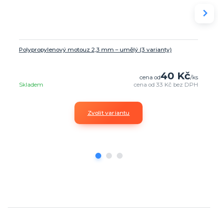
Polypropylenový motouz 2,3 mm – umělý (3 varianty)
40 Kč
cena od
/
ks
Skladem
cena od
33 Kč
bez DPH
Zvolit variantu