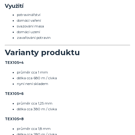
Využití
potravinářství
domácí vaření
svazování masa
domácí uzení
zavařování potravin
Varianty produktu
TEX105×4
průměr cca 1 mm
délka cca 680 m / cívka
nyní není skladem
TEX105×6
průměr cca 1,25 mm
délka cca 380 m / cívka
TEX105×8
průměr cca 1,8 mm
délka cca 280 m / cívka