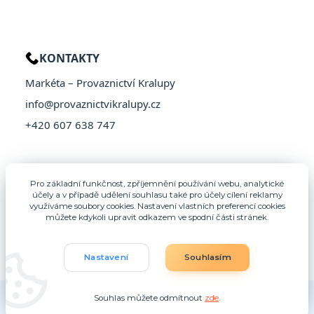
KONTAKTY
Markéta – Provaznictví Kralupy
info@provaznictvikralupy.cz
+420 607 638 747
Pro základní funkčnost, zpříjemnění používání webu, analytické
účely a v případě udělení souhlasu také pro účely cílení reklamy
využíváme soubory cookies. Nastavení vlastních preferencí cookies
můžete kdykoli upravit odkazem ve spodní části stránek.
Nastavení
Souhlasím
© 2026 Provaznictví Kralupy – Všechna práva vyhrazena
Souhlas můžete odmítnout
zde
.
Vytvořeno na
Eshop-rychle.cz