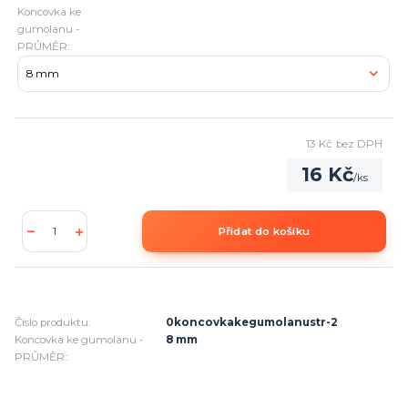
Koncovka ke
gumolanu -
PRŮMĚR:
13 Kč
bez DPH
16 Kč
/
ks
Přidat do košíku
Číslo produktu:
0koncovkakegumolanustr-2
Koncovka ke gumolanu -
8 mm
PRŮMĚR::