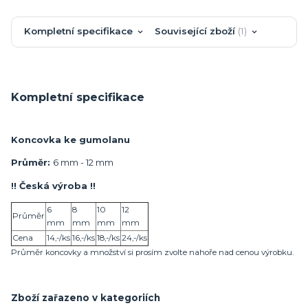
Kompletní specifikace
Související zboží
1
Kompletní specifikace
Koncovka ke gumolanu
Průměr:
6 mm - 12 mm
!! Česká výroba !!
6
8
10
12
Průměr
mm
mm
mm
mm
Cena
14,-/ks
16,-/ks
18,-/ks
24,-/ks
Průměr koncovky a množství si prosím zvolte nahoře nad cenou výrobku.
Zboží zařazeno v kategoriích