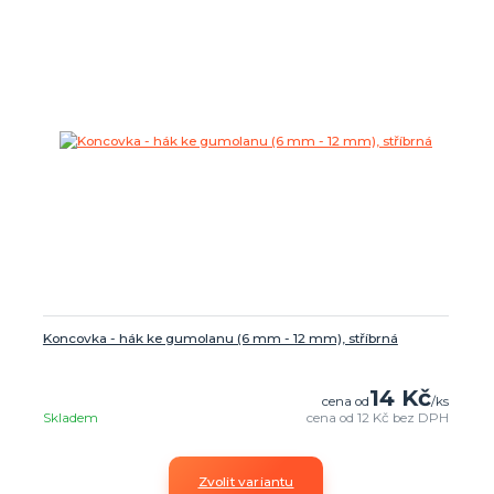
Koncovka - hák ke gumolanu (6 mm - 12 mm), stříbrná
14 Kč
cena od
/
ks
Skladem
cena od
12 Kč
bez DPH
Zvolit variantu