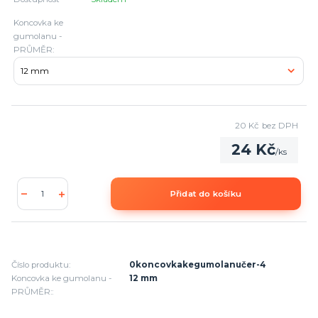
Koncovka ke
gumolanu -
PRŮMĚR:
20 Kč
bez DPH
24 Kč
/
ks
Přidat do košíku
Číslo produktu:
0koncovkakegumolanučer-4
Koncovka ke gumolanu -
12 mm
PRŮMĚR::