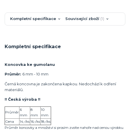
Kompletní specifikace
Související zboží
1
Kompletní specifikace
Koncovka ke gumolanu
Průměr:
6 mm - 10 mm
Černá koncovna je zakončena kapkou. Nedochází k odření
materiálů.
!! Česká výroba !!
6
8
10
Průměr
mm
mm
mm
Cena
14,-/ks
16,-/ks
18,-/ks
Průměr koncovky a množství si prosím zvolte nahoře nad cenou výrobku.