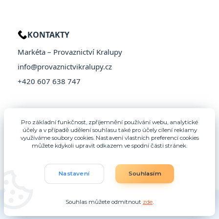
KONTAKTY
Markéta – Provaznictví Kralupy
info@provaznictvikralupy.cz
+420 607 638 747
Pro základní funkčnost, zpříjemnění používání webu, analytické
účely a v případě udělení souhlasu také pro účely cílení reklamy
využíváme soubory cookies. Nastavení vlastních preferencí cookies
můžete kdykoli upravit odkazem ve spodní části stránek.
Nastavení
Souhlasím
© 2026 Provaznictví Kralupy – Všechna práva vyhrazena
Souhlas můžete odmítnout
zde
.
Vytvořeno na
Eshop-rychle.cz