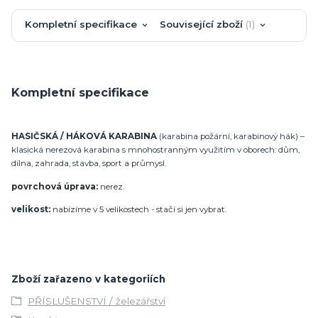
Kompletní specifikace
Související zboží
1
Kompletní specifikace
HASIČSKÁ / HÁKOVÁ KARABINA
(karabina požární, karabinový hák) –
klasická nerezová karabina s mnohostranným využitím v oborech: dům,
dílna, zahrada, stavba, sport a průmysl.
povrchová úprava:
nerez.
velikost:
nabízíme v 5 velikostech - stačí si jen vybrat.
Zboží zařazeno v kategoriích
PŘÍSLUŠENSTVÍ / železářství