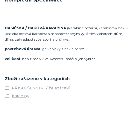
HASIČSKÁ / HÁKOVÁ KARABINA
(karabina požární, karabinový hák) –
klasická ocelová karabina s mnohostranným využitím v oborech: dům,
dílna, zahrada, stavba, sport a průmysl.
povrchová úprava:
galvanický zinek a nerez.
velikost:
nabízíme v 7 velikostech - stačí si jen vybrat.
Zboží zařazeno v kategoriích
PŘÍSLUŠENSTVÍ / železářství
Karabiny