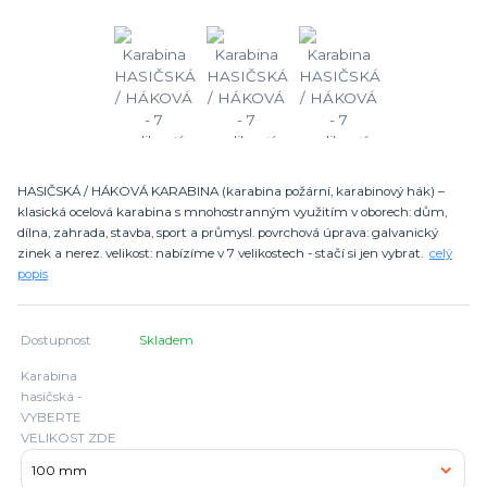
HASIČSKÁ / HÁKOVÁ KARABINA (karabina požární, karabinový hák) –
klasická ocelová karabina s mnohostranným využitím v oborech: dům,
dílna, zahrada, stavba, sport a průmysl. povrchová úprava: galvanický
zinek a nerez. velikost: nabízíme v 7 velikostech - stačí si jen vybrat.
celý
popis
Dostupnost
Skladem
Karabina
hasičská -
VYBERTE
VELIKOST ZDE