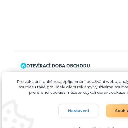
OTEVÍRACÍ DOBA OBCHODU
Pondělí – zavřeno
Pro základní funkčnost, zpříjemnění používání webu, analy
Úterý – Pátek: 09:00 – 16:00
souhlasu také pro účely cílení reklamy využíváme soubor
preferencí cookies můžete kdykoli upravit odkazem 
Pokud Vám otevírací doba nevyhovuje, neváhejte mne
kontaktovat.
Nastavení
Souhl