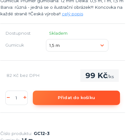
Gumicuk Průměr gumolana: 12 mm Délka: 0,5 m, 1 m, 1,5 m
Barva: různá - jedná se o ilustrační obrázek!!! Koncovka na
každé straně !!Česká výroba!!
celý popis
Dostupnost
Skladem
Gumicuk
99 Kč
82 Kč
bez DPH
/
ks
Přidat do košíku
Číslo produktu:
GC12-3
Gumicuk:
1,5 m