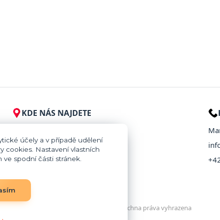
KDE NÁS NAJDETE
Provaznictví Kralupy
Mar
tické účely a v případě udělení
Přemyslova 319/123
inf
y cookies. Nastavení vlastních
ve spodní části stránek.
278 01 Kralupy nad Vltavou
+4
Zobrazit na mapě
asím
© 2026 Provaznictví Kralupy – Všechna práva vyhrazena