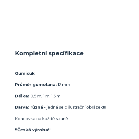
Kompletní specifikace
Gumicuk
Průměr gumolana:
12 mm
Délka:
0,5 m, 1 m, 1,5 m
Barva: různá
- jedná se o ilustrační obrázek!!!
Koncovka na každé straně
!!Česká výroba!!