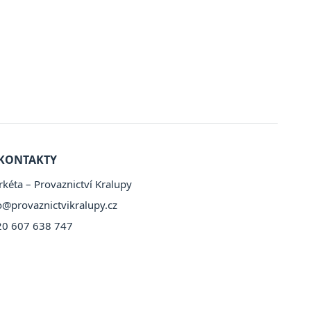
KONTAKTY
kéta – Provaznictví Kralupy
o@provaznictvikralupy.cz
20 607 638 747