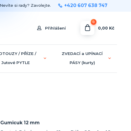
+420 607 638 747
Nevíte si rady? Zavolejte.
0
0,00 Kč
Přihlášení
OTOUZY / PŘÍZE /
ZVEDACÍ a UPÍNACÍ
Jutové PYTLE
PÁSY (kurty)
Gumicuk 12 mm