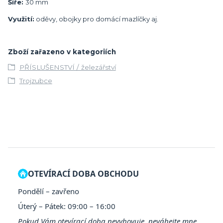
Šíře:
30 mm
Využití:
oděvy, obojky pro domácí mazlíčky aj.
Zboží zařazeno v kategoriích
PŘÍSLUŠENSTVÍ / železářství
Trojzubce
OTEVÍRACÍ DOBA OBCHODU
Pondělí – zavřeno
Úterý – Pátek: 09:00 – 16:00
Pokud Vám otevírací doba nevyhovuje, neváhejte mne