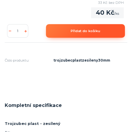
33 Kč
bez DPH
40 Kč
/
ks
Přidat do košíku
Číslo produktu:
trojzubecplastzesileny30mm
Kompletní specifikace
Trojzubec plast - zesílený