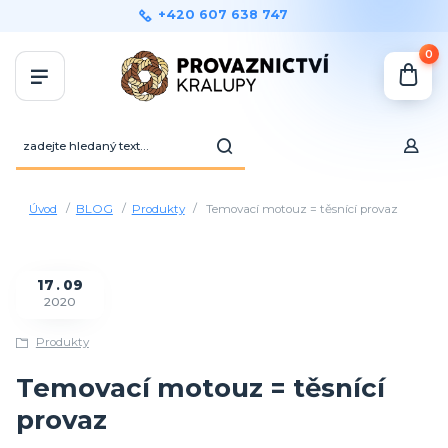
+420 607 638 747
0
Úvod
BLOG
Produkty
Temovací motouz = těsnící provaz
17
09
2020
Produkty
Temovací motouz = těsnící
provaz