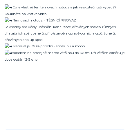
Co je vlastně ten temovací motouz a jak ve skutečnosti vypadá?
Koukněte na krátké video
Temovací motouz = TĚSNÍCÍ PROVAZ
Je vhodný pro účely utěsnění kanalizace, dřevěných staveb, různých
dilatačních spár, panelů, při výstavbě a opravě domů, mostů, tunelů,
dřevěných chalup apod.
Materiál je 100% přírodní - směs lnu a konopí
skladem na prodejně máme většinou do 100m. Při větším odběru je
doba dodání 2-3 dny