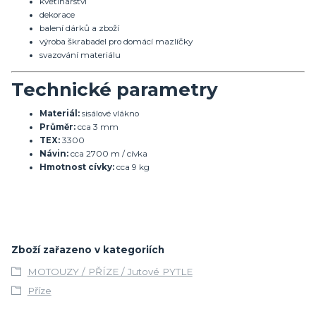
květinářství
dekorace
balení dárků a zboží
výroba škrabadel pro domácí mazlíčky
svazování materiálu
Technické parametry
Materiál:
sisálové vlákno
Průměr:
cca 3 mm
TEX:
3300
Návin:
cca 2700 m / cívka
Hmotnost cívky:
cca 9 kg
Zboží zařazeno v kategoriích
MOTOUZY / PŘÍZE / Jutové PYTLE
Příze