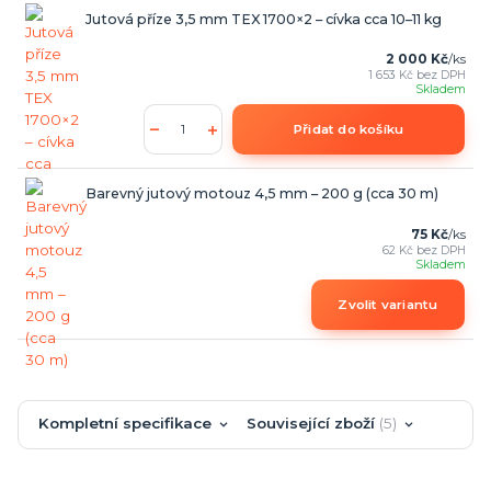
Jutová příze 3,5 mm TEX 1700×2 – cívka cca 10–11 kg
2 000 Kč
/
ks
1 653 Kč
bez DPH
Skladem
Přidat do košíku
Barevný jutový motouz 4,5 mm – 200 g (cca 30 m)
75 Kč
/
ks
62 Kč
bez DPH
Skladem
Zvolit variantu
Kompletní specifikace
Související zboží
5