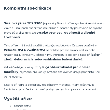
Kompletní specifikace
Sisálová příze TEX 3300
je pevná přírodní příze vyrobená ze sisálového
vlákna. Sisál patří mezi tradiční přírodní materiály používané při výrobě
provazů a přízí díky své
vysoké pevnosti, odolnosti a dlouhé
životnosti
.
Tato příze má široké využití v různých odvětvích. Často se používá v
zemědělství a květinářství
například pro svazování rostlin nebo
materiálu. Díky svému přírodnímu vzhledu je oblíbená také při
balení
zboží, dekoracích nebo rustikálním balení dárků
.
Velmi časté je také využití při
výrobě škrabadel pro domácí
mazlíčky
, zejména pro kočky, protože sisálové vlákno je pro tento účel
velmi odolné.
Sisál je přírodní a biologicky rozložitelný materiál, který je šetrný k
životnímu prostředí a zároveň poskytuje vysokou pevnost a odolnost.
Využití příze
zemědělství