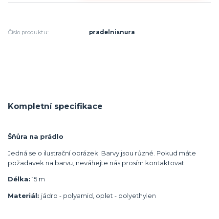
Číslo produktu:
pradelnisnura
Kompletní specifikace
Šňůra na prádlo
Jedná se o ilustrační obrázek. Barvy jsou různé. Pokud máte
požadavek na barvu, neváhejte nás prosím kontaktovat.
Délka:
15 m
Materiál:
jádro - polyamid, oplet - polyethylen