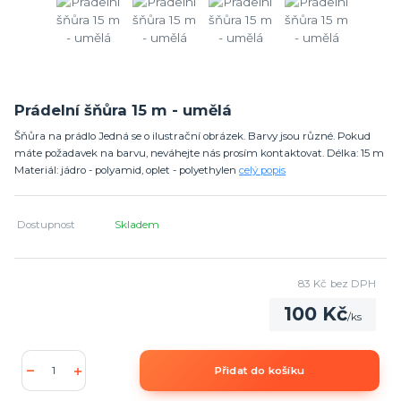
Prádelní šňůra 15 m - umělá
Šňůra na prádlo Jedná se o ilustrační obrázek. Barvy jsou různé. Pokud
máte požadavek na barvu, neváhejte nás prosím kontaktovat. Délka: 15 m
Materiál: jádro - polyamid, oplet - polyethylen
celý popis
Dostupnost
Skladem
83 Kč
bez DPH
100 Kč
/
ks
Přidat do košíku