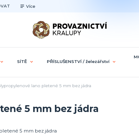
OVAT
Více
M
SÍTĚ
PŘÍSLUŠENSTVÍ / železářství
lypropylenové lano pletené 5 mm bez jádra
etené 5 mm bez jádra