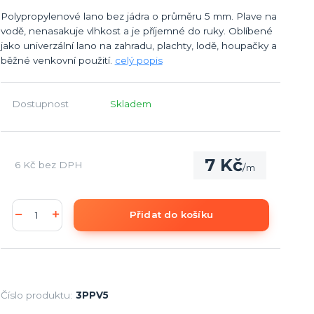
Polypropylenové lano bez jádra o průměru 5 mm. Plave na
vodě, nenasakuje vlhkost a je příjemné do ruky. Oblíbené
jako univerzální lano na zahradu, plachty, lodě, houpačky a
běžné venkovní použití.
celý popis
Dostupnost
Skladem
7 Kč
6 Kč
bez DPH
/
m
Přidat do košíku
Číslo produktu:
3PPV5