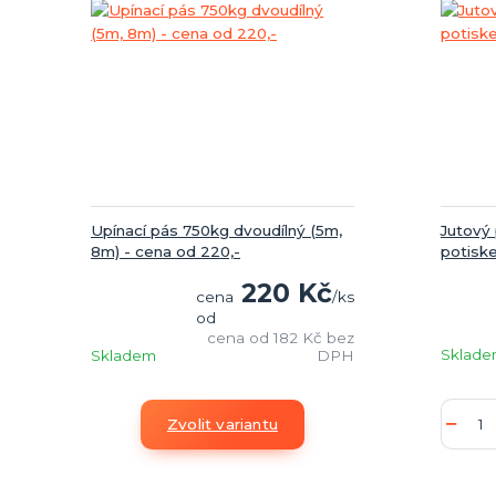
Upínací pás 750kg dvoudílný (5m,
Jutový 
8m) - cena od 220,-
potisk
220 Kč
cena
/
ks
od
cena od
182 Kč
bez
Sklad
Skladem
DPH
Zvolit variantu