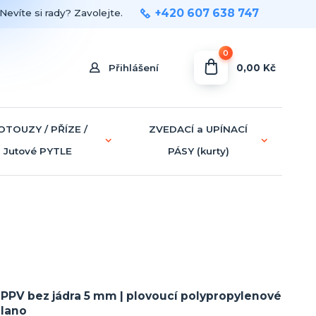
+420 607 638 747
Nevíte si rady? Zavolejte.
0
0,00 Kč
Přihlášení
OTOUZY / PŘÍZE /
ZVEDACÍ a UPÍNACÍ
Jutové PYTLE
PÁSY (kurty)
PPV bez jádra 5 mm | plovoucí polypropylenové
lano