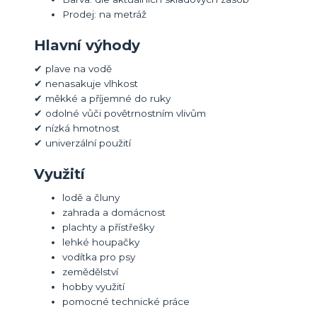
Prodej: na metráž
Hlavní výhody
✔ plave na vodě
✔ nenasakuje vlhkost
✔ měkké a příjemné do ruky
✔ odolné vůči povětrnostním vlivům
✔ nízká hmotnost
✔ univerzální použití
Využití
lodě a čluny
zahrada a domácnost
plachty a přístřešky
lehké houpačky
vodítka pro psy
zemědělství
hobby využití
pomocné technické práce