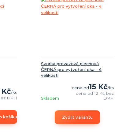
Svorka provazová plechová
ČERNÁ pro vytvoření oka - 4
velikosti
15 Kč
cena od
/
ks
 Kč
/
ks
cena od
12 Kč
bez
bez DPH
Skladem
DPH
o košíku
Zvolit variantu