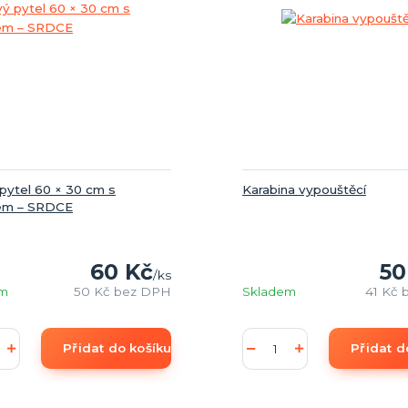
pytel 60 × 30 cm s
Karabina vypouštěcí
em – SRDCE
60 Kč
50
/
ks
em
50 Kč
bez DPH
Skladem
41 Kč
Přidat do košíku
Přidat d