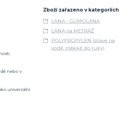
Zboží zařazeno v kategoriích
LANA - GUMOLANA
LANA na METRÁŽ
POLYPROPYLEN (plave na
vodě, měkké do ruky)
osti,
radě nebo v
ko univerzální