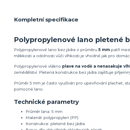
Kompletní specifikace
Polypropylenové lano pletené 
Polypropylenové lano bez jádra o průměru
5 mm
patří mezi
měkkosti a odolnosti vůči vlhkosti je vhodné jak pro domácí 
Polypropylenové vlákno
plave na vodě a nenasakuje vl
zemědělství. Pletená konstrukce bez jádra zajišťuje příje
Průměr 5 mm je často využíván pro upevňování plachet, sta
pomocné lano.
Technické parametry
Průměr lana: 5 mm
Materiál: polypropylen (PP)
Konstrukce: pletené bez jádra
Barva: dle aktuálních skladových zásob