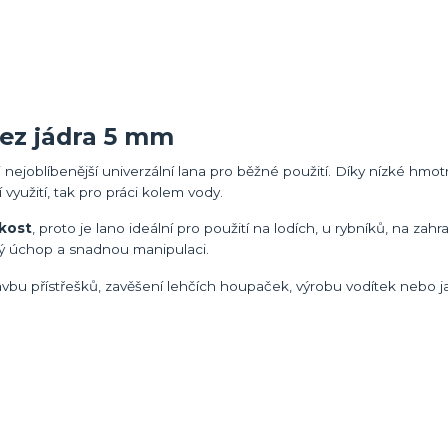
bez jádra 5 mm
 nejoblíbenější univerzální lana pro běžné použití. Díky nízké hmotn
využití, tak pro práci kolem vody.
hkost
, proto je lano ideální pro použití na lodích, u rybníků, na zah
mný úchop a snadnou manipulaci.
vbu přístřešků, zavěšení lehčích houpaček, výrobu vodítek nebo ja