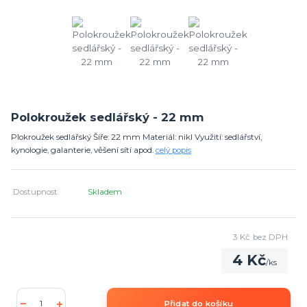
Polokroužek sedlářský - 22 mm
Plokroužek sedlářský Šíře: 22 mm Materiál: nikl Využití: sedlářství,
kynologie, galanterie, věšení sítí apod.
celý popis
Dostupnost
Skladem
3 Kč
bez DPH
4 Kč
/
ks
Přidat do košíku