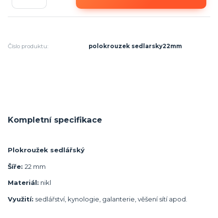
Číslo produktu:
polokrouzek sedlarsky22mm
Kompletní specifikace
Plokroužek sedlářský
Šíře:
22 mm
Materiál:
nikl
Využití:
sedlářství, kynologie, galanterie, věšení sítí apod.