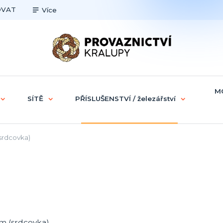
OVAT
Více
M
SÍTĚ
PŘÍSLUŠENSTVÍ / železářství
srdcovka)