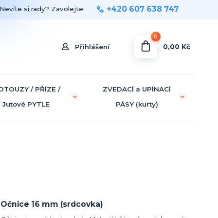
+420 607 638 747
Nevíte si rady? Zavolejte.
0
0,00 Kč
Přihlášení
OTOUZY / PŘÍZE /
ZVEDACÍ a UPÍNACÍ
Jutové PYTLE
PÁSY (kurty)
Očnice 16 mm (srdcovka)