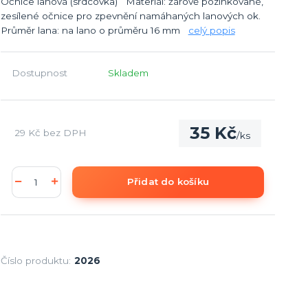
Očnice lanová (srdcovka) Materiál: žárově pozinkované,
zesílené očnice pro zpevnění namáhaných lanových ok.
Průměr lana: na lano o průměru 16 mm
celý popis
Dostupnost
Skladem
35 Kč
29 Kč
bez DPH
/
ks
Přidat do košíku
Číslo produktu:
2026