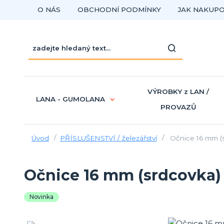
O NÁS
OBCHODNÍ PODMÍNKY
JAK NAKUP
VÝROBKY z LAN /
LANA - GUMOLANA
PROVAZŮ
Úvod
PŘÍSLUŠENSTVÍ / železářství
Očnice 16 mm (
Očnice 16 mm (srdcovka)
Novinka