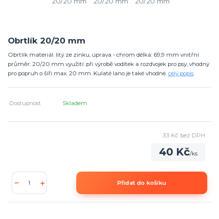
Obrtlík 20/20 mm
Obrtlík materiál: litý ze zinku, úprava - chrom délka: 69,9 mm vnitřní
průměr: 20/20 mm využití: při výrobě vodítek a rozdvojek pro psy, vhodný
pro popruh o šíři max. 20 mm. Kulaté lano je také vhodné.
celý popis
Dostupnost
Skladem
33 Kč
bez DPH
40 Kč
/
ks
Přidat do košíku