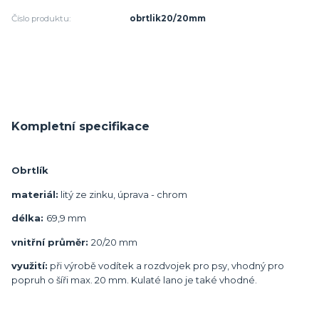
Číslo produktu:
obrtlik20/20mm
Kompletní specifikace
Obrtlík
materiál:
litý ze zinku, úprava - chrom
délka:
69,9 mm
vnitřní průměr:
20/20 mm
využití:
při výrobě vodítek a rozdvojek pro psy, vhodný pro
popruh o šíři max. 20 mm. Kulaté lano je také vhodné.