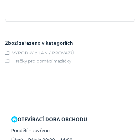
Zboží zařazeno v kategoriích
VÝROBKY z LAN / PROVAZŮ
Hračky pro domácí mazlíčky
OTEVÍRACÍ DOBA OBCHODU
Pondělí – zavřeno
Úterý – Pátek: 09:00 – 16:00