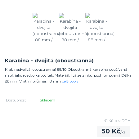
Karabina - dvojitá (oboustranná)
Krabinadvojitá (oboustranná) 88/10 Oboustranná karabina používaná
např. jako rozdvojka vodítek. Materiál: litá ze zinku, pochromovaná Délka:
88 mm Vnitřní průměr: 10 mm
celý popis
Dostupnost
Skladem
41 Kč
bez DPH
50 Kč
/
ks