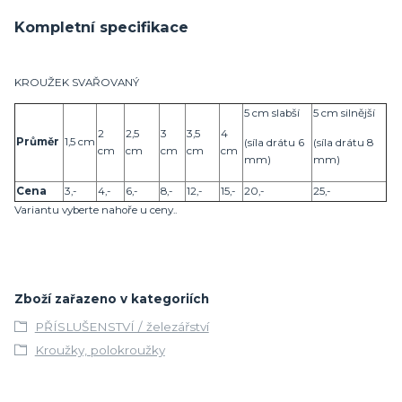
Kompletní specifikace
KROUŽEK SVAŘOVANÝ
5 cm slabší
5 cm silnější
2
2,5
3
3,5
4
Průměr
1,5 cm
(síla drátu 6
(síla drátu 8
cm
cm
cm
cm
cm
mm)
mm)
Cena
3,-
4,-
6,-
8,-
12,-
15,-
20,-
25,-
Variantu vyberte nahoře u ceny..
Zboží zařazeno v kategoriích
PŘÍSLUŠENSTVÍ / železářství
Kroužky, polokroužky