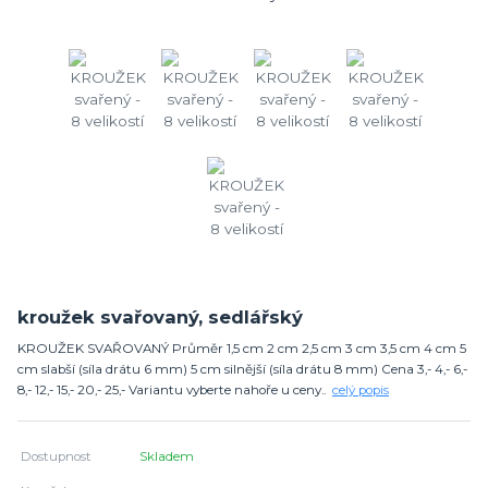
kroužek svařovaný, sedlářský
KROUŽEK SVAŘOVANÝ Průměr 1,5 cm 2 cm 2,5 cm 3 cm 3,5 cm 4 cm 5
cm slabší (síla drátu 6 mm) 5 cm silnější (síla drátu 8 mm) Cena 3,- 4,- 6,-
8,- 12,- 15,- 20,- 25,- Variantu vyberte nahoře u ceny..
celý popis
Dostupnost
Skladem