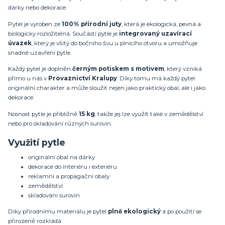
dárky nebo dekorace.
Pytel je vyroben ze
100% přírodní juty
, která je ekologická, pevná a
biologicky rozložitelná. Součástí pytle je
integrovaný uzavírací
úvazek
, který je všitý do bočního švu u plnícího otvoru a umožňuje
snadné uzavření pytle.
Každý pytel je doplněn
černým potiskem s motivem
, který vzniká
přímo u nás v
Provaznictví Kralupy
. Díky tomu má každý pytel
originální charakter a může sloužit nejen jako praktický obal, ale i jako
dekorace.
Nosnost pytle je přibližně
15 kg
, takže jej lze využít také v zemědělství
nebo pro skladování různých surovin.
Využití pytle
originální obal na dárky
dekorace do interiéru i exteriéru
reklamní a propagační obaly
zemědělství
skladování surovin
Díky přírodnímu materiálu je pytel
plně ekologický
a po použití se
přirozeně rozkládá.