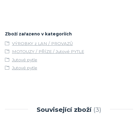
Zboží zařazeno v kategoriích
VÝROBKY z LAN / PROVAZŮ
MOTOUZY / PŘÍZE / Jutové PYTLE
Jutové pytle
Jutové pytle
Související zboží
3