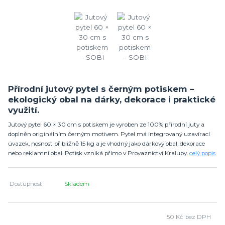
Přírodní jutový pytel s černým potiskem –
ekologický obal na dárky, dekorace i praktické
využití.
Jutový pytel 60 × 30 cm s potiskem je vyroben ze 100% přírodní juty a
doplněn originálním černým motivem. Pytel má integrovaný uzavírací
úvazek, nosnost přibližně 15 kg a je vhodný jako dárkový obal, dekorace
nebo reklamní obal. Potisk vzniká přímo v Provaznictví Kralupy.
celý popis
Dostupnost
Skladem
50 Kč
bez DPH