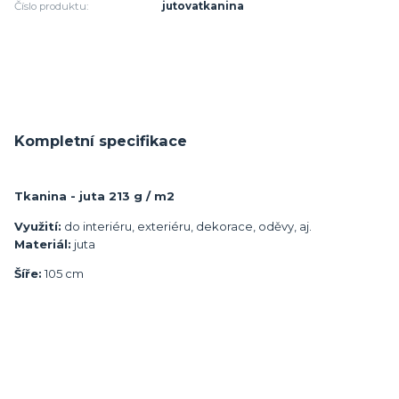
Číslo produktu:
jutovatkanina
Kompletní specifikace
Tkanina - juta 213 g / m2
Využití:
do interiéru, exteriéru, dekorace, oděvy, aj.
Materiál:
juta
Šíře:
105 cm