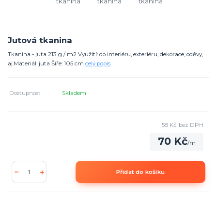
Jutová tkanina
Tkanina - juta 213 g / m2 Využití: do interiéru, exteriéru, dekorace, oděvy,
aj.Materiál: juta Šíře: 105 cm
celý popis
Dostupnost
Skladem
58 Kč
bez DPH
70 Kč
/
m
Přidat do košíku