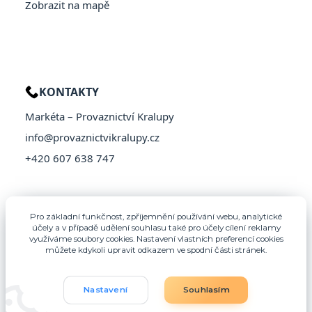
Zobrazit na mapě
KONTAKTY
Markéta – Provaznictví Kralupy
info@provaznictvikralupy.cz
+420 607 638 747
Pro základní funkčnost, zpříjemnění používání webu, analytické
účely a v případě udělení souhlasu také pro účely cílení reklamy
využíváme soubory cookies. Nastavení vlastních preferencí cookies
můžete kdykoli upravit odkazem ve spodní části stránek.
Nastavení
Souhlasím
© 2026 Provaznictví Kralupy – Všechna práva vyhrazena