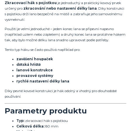
Zkracovací hák s pojistkou
je jednoduchý a praktický kovový prvek
určený pro
zkracování nebo nastavení délky lana
. Díky konstrukci
s pojistkou drží lano bezpečně na místě a zabraňuje jeho samovolnému
vysmeknutí.
Použití je velmi jednoduché – jeden konec lana se připevní napevno
(například uzlem nebo zápletem) a druhý konec lana se protáhne hákem
tak, aby bylo možné délku lana snadno upravovat podle potřeby.
Tento typ háku se často používá například pro:
zavěšení houpaček
dětská hřiště
lanové konstrukce
provazové systémy
rychlé nastavení délky lana
Díky pevné kovové konstrukci je hák odolný a vhodný pro dlouhodobé
používání.
Parametry produktu
Typ:
zkracovací hák s pojistkou
Celková délka:
80 mm