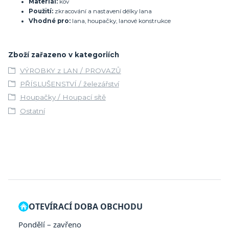
Materiál:
kov
Použití:
zkracování a nastavení délky lana
Vhodné pro:
lana, houpačky, lanové konstrukce
Zboží zařazeno v kategoriích
VÝROBKY z LAN / PROVAZŮ
PŘÍSLUŠENSTVÍ / železářství
Houpačky / Houpací sítě
Ostatní
OTEVÍRACÍ DOBA OBCHODU
Pondělí – zavřeno