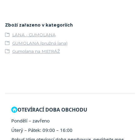
Zboží zařazeno v kategoriích
LANA - GUMOLANA
GUMOLANA (pružná lana)
Gumolana na METRÁŽ
OTEVÍRACÍ DOBA OBCHODU
Pondělí – zavřeno
Úterý – Pátek: 09:00 – 16:00
Pokud Vám otevírací doba nevyhovuje, neváhejte mne