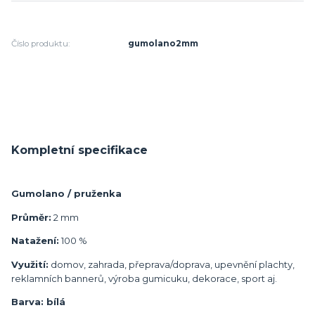
Číslo produktu:
gumolano2mm
Kompletní specifikace
Gumolano / pruženka
Průměr:
2 mm
Natažení:
100 %
Využití:
domov, zahrada, přeprava/doprava, upevnění plachty,
reklamních bannerů, výroba gumicuku, dekorace, sport aj.
Barva: bílá